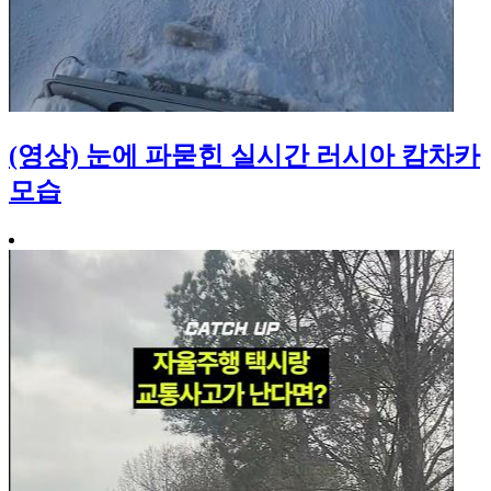
(영상) 눈에 파묻힌 실시간 러시아 캄차카
모습