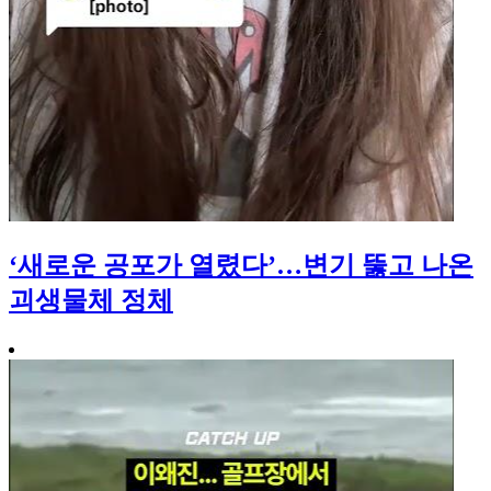
‘새로운 공포가 열렸다’…변기 뚫고 나온
괴생물체 정체