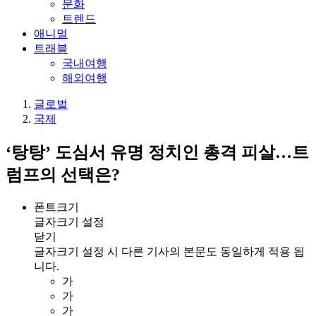
문화
트렌드
애니멀
트래블
국내여행
해외여행
글로벌
국제
‘탕탕’ 도심서 유명 정치인 총격 피살…트
럼프의 선택은?
폰트크기
글자크기 설정
닫기
글자크기 설정 시 다른 기사의 본문도 동일하게 적용 됩
니다.
가
가
가