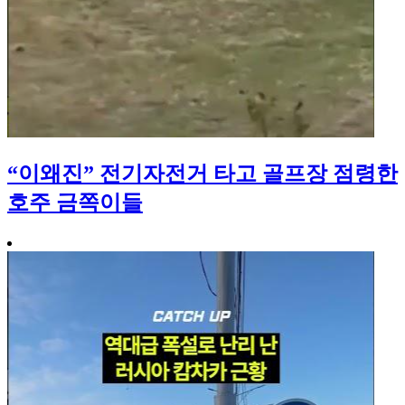
“이왜진” 전기자전거 타고 골프장 점령한
호주 금쪽이들