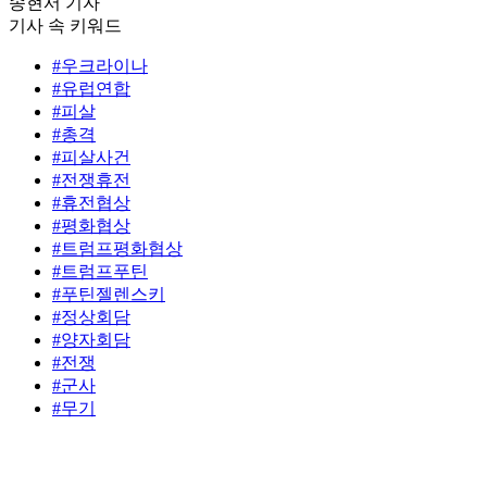
송현서 기자
기사 속 키워드
#우크라이나
#유럽연합
#피살
#총격
#피살사건
#전쟁휴전
#휴전협상
#평화협상
#트럼프평화협상
#트럼프푸틴
#푸틴젤렌스키
#정상회담
#양자회담
#전쟁
#군사
#무기