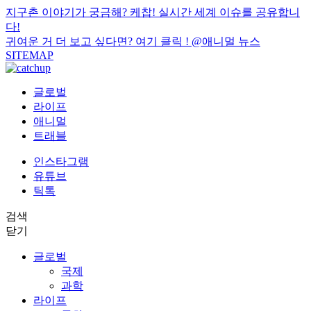
지구촌 이야기가 궁금해? 케찹! 실시간 세계 이슈를 공유합니
다!
귀여운 거 더 보고 싶다면? 여기 클릭 !
@애니멀 뉴스
SITEMAP
글로벌
라이프
애니멀
트래블
인스타그램
유튜브
틱톡
검색
닫기
글로벌
국제
과학
라이프