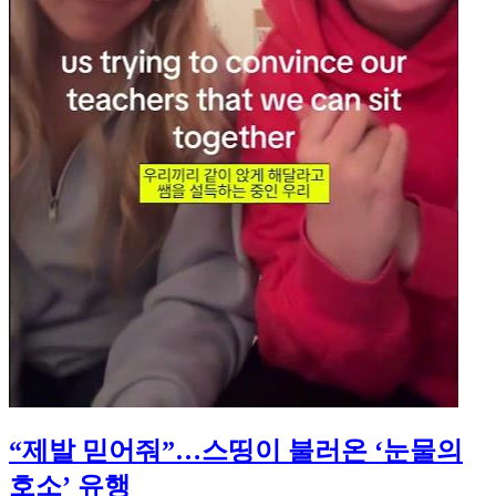
“제발 믿어줘”…스띵이 불러온 ‘눈물의
호소’ 유행