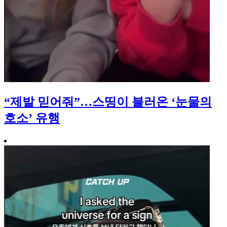
“제발 믿어줘”…스띵이 불러온 ‘눈물의
호소’ 유행