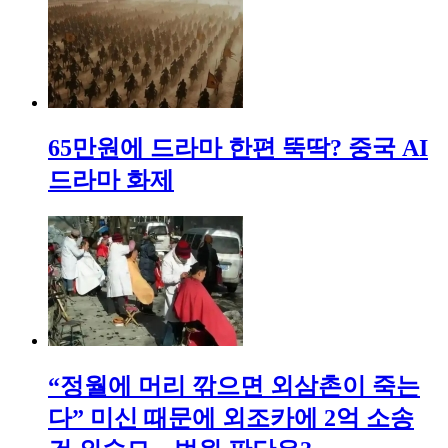
65만원에 드라마 한편 뚝딱? 중국 AI
드라마 화제
“정월에 머리 깎으면 외삼촌이 죽는
다” 미신 때문에 외조카에 2억 소송