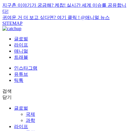
지구촌 이야기가 궁금해? 케찹! 실시간 세계 이슈를 공유합니
다!
귀여운 거 더 보고 싶다면? 여기 클릭 !
@애니멀 뉴스
SITEMAP
글로벌
라이프
애니멀
트래블
인스타그램
유튜브
틱톡
검색
닫기
글로벌
국제
과학
라이프