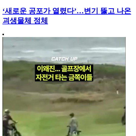
‘새로운 공포가 열렸다’…변기 뚫고 나온
괴생물체 정체