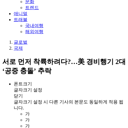
문화
트렌드
애니멀
트래블
국내여행
해외여행
글로벌
국제
서로 먼저 착륙하려다?…美 경비행기 2대
‘공중 충돌’ 추락
폰트크기
글자크기 설정
닫기
글자크기 설정 시 다른 기사의 본문도 동일하게 적용 됩
니다.
가
가
가