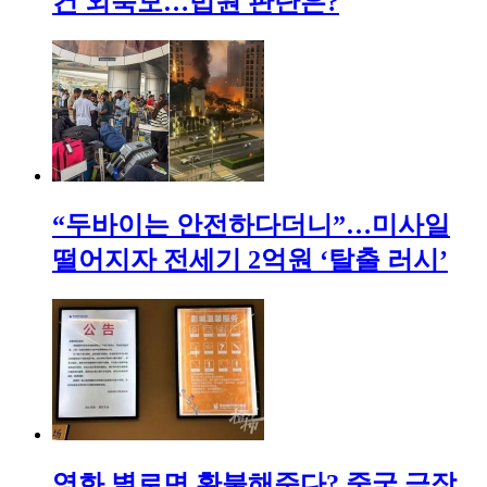
건 외숙모…법원 판단은?
“두바이는 안전하다더니”…미사일
떨어지자 전세기 2억원 ‘탈출 러시’
영화 별로면 환불해준다? 중국 극장