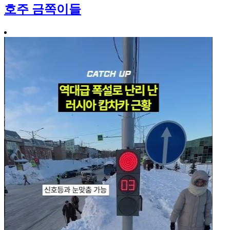
호주 금쪽이들