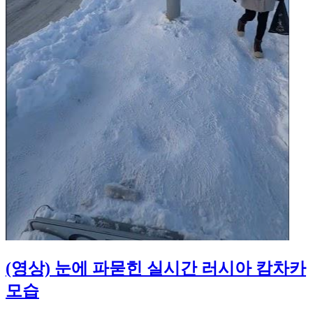
(영상) 눈에 파묻힌 실시간 러시아 캄차카
모습