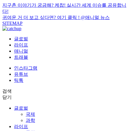
지구촌 이야기가 궁금해? 케찹! 실시간 세계 이슈를 공유합니
다!
귀여운 거 더 보고 싶다면? 여기 클릭 !
@애니멀 뉴스
SITEMAP
글로벌
라이프
애니멀
트래블
인스타그램
유튜브
틱톡
검색
닫기
글로벌
국제
과학
라이프