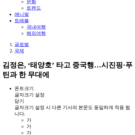
문화
트렌드
애니멀
트래블
국내여행
해외여행
글로벌
국제
김정은, ‘태양호’ 타고 중국행…시진핑·푸
틴과 한 무대에
폰트크기
글자크기 설정
닫기
글자크기 설정 시 다른 기사의 본문도 동일하게 적용 됩
니다.
가
가
가