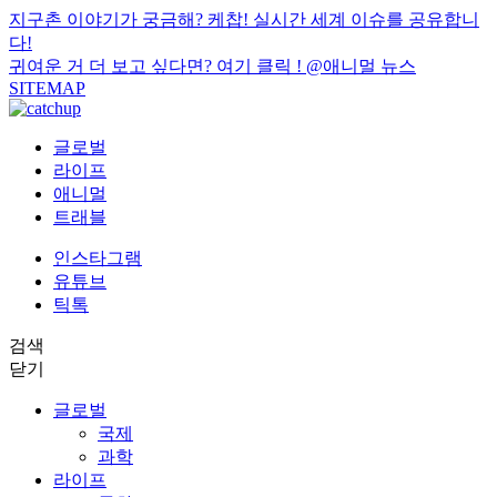
지구촌 이야기가 궁금해? 케찹! 실시간 세계 이슈를 공유합니
다!
귀여운 거 더 보고 싶다면? 여기 클릭 !
@애니멀 뉴스
SITEMAP
글로벌
라이프
애니멀
트래블
인스타그램
유튜브
틱톡
검색
닫기
글로벌
국제
과학
라이프