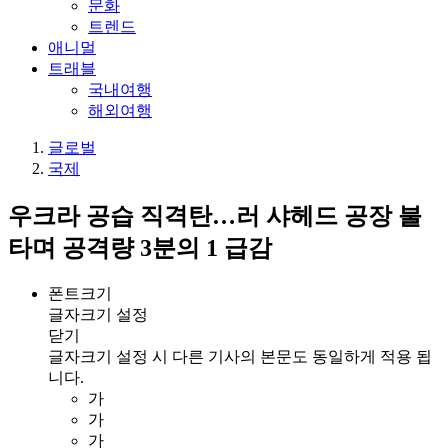
문화
트렌드
애니멀
트래블
국내여행
해외여행
글로벌
국제
우크라 공습 직격탄…러 샤헤드 공장 불
타며 공격량 3분의 1 급감
폰트크기
글자크기 설정
닫기
글자크기 설정 시 다른 기사의 본문도 동일하게 적용 됩
니다.
가
가
가