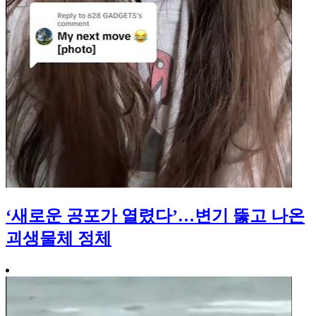
‘새로운 공포가 열렸다’…변기 뚫고 나온
괴생물체 정체