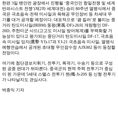
한편 3일 톈안먼 광장에서 진행될 ‘중국인민 항일전쟁 및 세계
반파시스트 전쟁’(제2차 세계대전) 승리 80주년 열병식에서 중
국은 극초음속·전략 미사일과 육해공 무인장비 등 차세대 무
기를 대거 공개할 예정이다. 대표적으로 ‘괌 킬러’로 불리는 중
거리 탄도미사일(IRBM) 둥펑(東風·DF)-26의 개량형인 DF-
26D, 주한미군 사드(고고도 미사일 방어체계)를 무력화할 가
능성이 있다고 평가되는 중단거리 탄도미사일 DF-17, 극초음
속 미사일 잉지(鷹擊·YJ)-17과 YJ-21 극초음속 미사일, 열병식
예행연습에서 공개된 초대형 무인잠수정 AJX002 등이 등장할
전망이다.
여기에 첨단경보지휘기, 전투기, 폭격기, 수송기 등으로 구성
된 공중 편대가 뒤따른다. 중국군의 현역 주력 전투기가 중심
이 된 가운데 5세대 스텔스 전투기 젠(殲·J)-20S 등 신형 전투기
가 나타날지도 관심사다.
박종익 기자