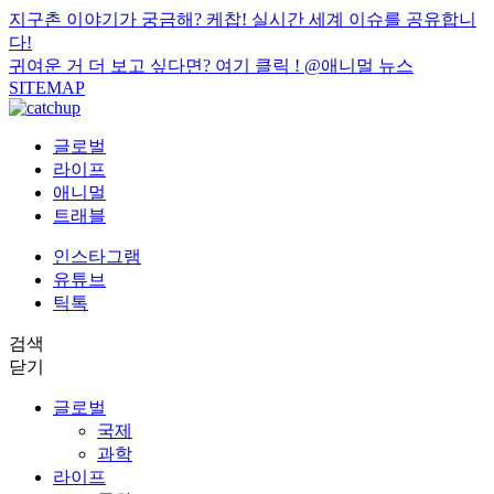
지구촌 이야기가 궁금해? 케찹! 실시간 세계 이슈를 공유합니
다!
귀여운 거 더 보고 싶다면? 여기 클릭 !
@애니멀 뉴스
SITEMAP
글로벌
라이프
애니멀
트래블
인스타그램
유튜브
틱톡
검색
닫기
글로벌
국제
과학
라이프