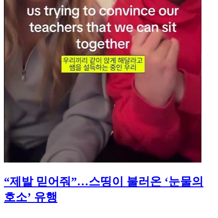
“제발 믿어줘”…스띵이 불러온 ‘눈물의
호소’ 유행