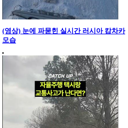
(영상) 눈에 파묻힌 실시간 러시아 캄차카
모습