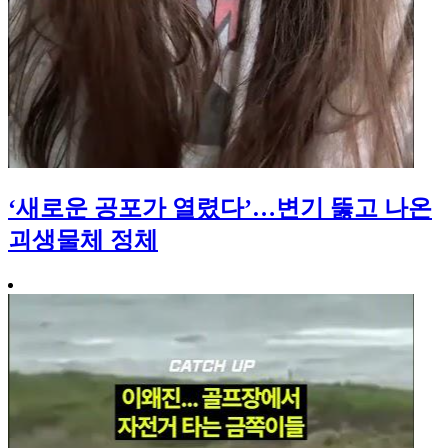
‘새로운 공포가 열렸다’…변기 뚫고 나온
괴생물체 정체