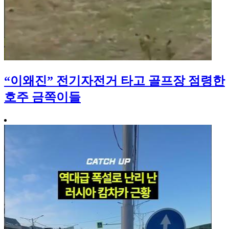
“이왜진” 전기자전거 타고 골프장 점령한
호주 금쪽이들