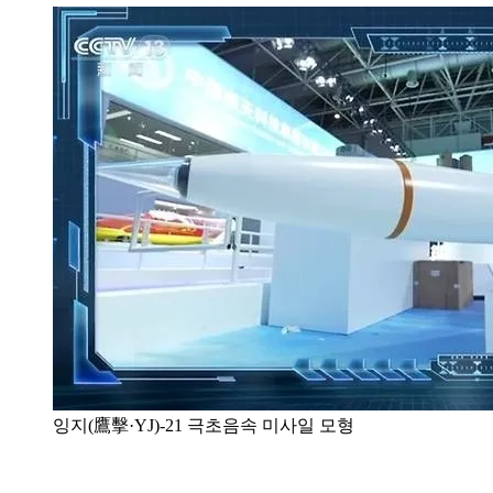
잉지(鷹擊·YJ)-21 극초음속 미사일 모형