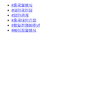
#중국열병식
#대만국민당
#양안관계
#중국대만긴장
#항일전쟁80주년
#베이징열병식