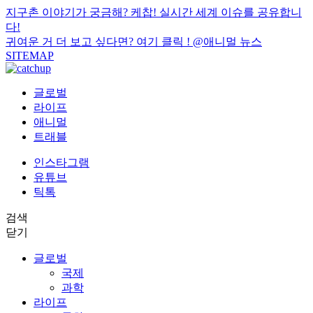
지구촌 이야기가 궁금해? 케찹! 실시간 세계 이슈를 공유합니
다!
귀여운 거 더 보고 싶다면? 여기 클릭 !
@애니멀 뉴스
SITEMAP
글로벌
라이프
애니멀
트래블
인스타그램
유튜브
틱톡
검색
닫기
글로벌
국제
과학
라이프