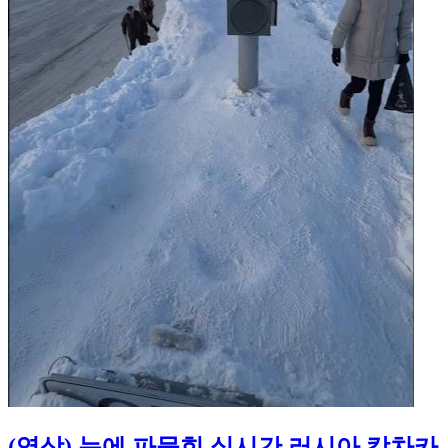
(영상) 눈에 파묻힌 실시간 러시아 캄차카