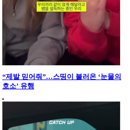
“제발 믿어줘”…스띵이 불러온 ‘눈물의
호소’ 유행