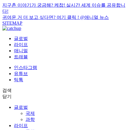
지구촌 이야기가 궁금해? 케찹! 실시간 세계 이슈를 공유합니
다!
귀여운 거 더 보고 싶다면? 여기 클릭 !
@애니멀 뉴스
SITEMAP
글로벌
라이프
애니멀
트래블
인스타그램
유튜브
틱톡
검색
닫기
글로벌
국제
과학
라이프