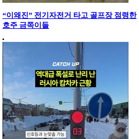
“이왜진” 전기자전거 타고 골프장 점령한
호주 금쪽이들