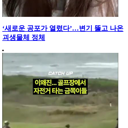
‘새로운 공포가 열렸다’…변기 뚫고 나온
괴생물체 정체