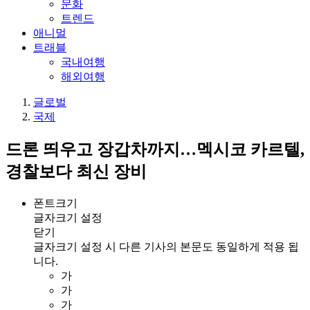
문화
트렌드
애니멀
트래블
국내여행
해외여행
글로벌
국제
드론 띄우고 장갑차까지…멕시코 카르텔,
경찰보다 최신 장비
폰트크기
글자크기 설정
닫기
글자크기 설정 시 다른 기사의 본문도 동일하게 적용 됩
니다.
가
가
가