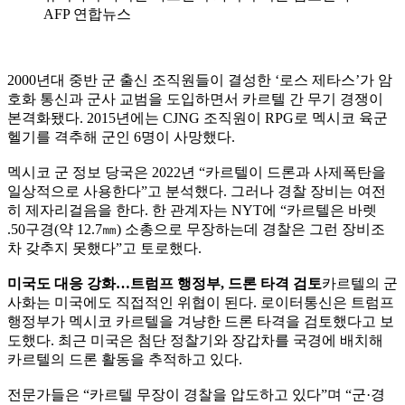
AFP 연합뉴스
2000년대 중반 군 출신 조직원들이 결성한 ‘로스 제타스’가 암
호화 통신과 군사 교범을 도입하면서 카르텔 간 무기 경쟁이
본격화됐다. 2015년에는 CJNG 조직원이 RPG로 멕시코 육군
헬기를 격추해 군인 6명이 사망했다.
멕시코 군 정보 당국은 2022년 “카르텔이 드론과 사제폭탄을
일상적으로 사용한다”고 분석했다. 그러나 경찰 장비는 여전
히 제자리걸음을 한다. 한 관계자는 NYT에 “카르텔은 바렛
.50구경(약 12.7㎜) 소총으로 무장하는데 경찰은 그런 장비조
차 갖추지 못했다”고 토로했다.
미국도 대응 강화…트럼프 행정부, 드론 타격 검토
카르텔의 군
사화는 미국에도 직접적인 위협이 된다. 로이터통신은 트럼프
행정부가 멕시코 카르텔을 겨냥한 드론 타격을 검토했다고 보
도했다. 최근 미국은 첨단 정찰기와 장갑차를 국경에 배치해
카르텔의 드론 활동을 추적하고 있다.
전문가들은 “카르텔 무장이 경찰을 압도하고 있다”며 “군·경