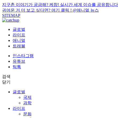
지구촌 이야기가 궁금해? 케찹! 실시간 세계 이슈를 공유합니다
귀여운 거 더 보고 싶다면? 여기 클릭 !
@애니멀 뉴스
SITEMAP
글로벌
라이프
애니멀
트래블
인스타그램
유튜브
틱톡
검색
닫기
글로벌
국제
과학
라이프
문화