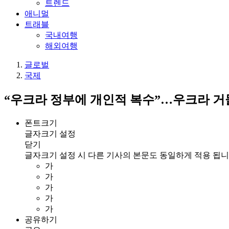
트렌드
애니멀
트래블
국내여행
해외여행
글로벌
국제
“우크라 정부에 개인적 복수”…우크라 거
폰트크기
글자크기 설정
닫기
글자크기 설정 시 다른 기사의 본문도 동일하게 적용 됩니
가
가
가
가
가
공유하기