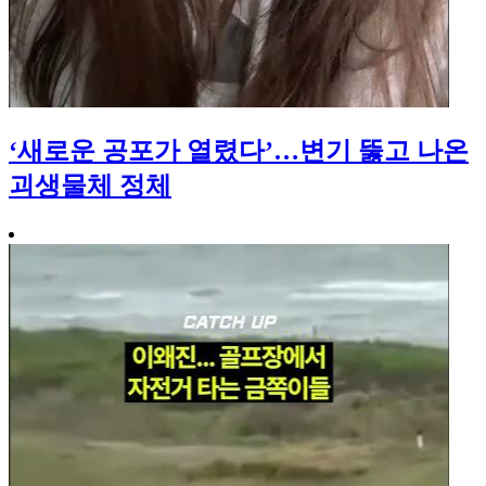
‘새로운 공포가 열렸다’…변기 뚫고 나온
괴생물체 정체