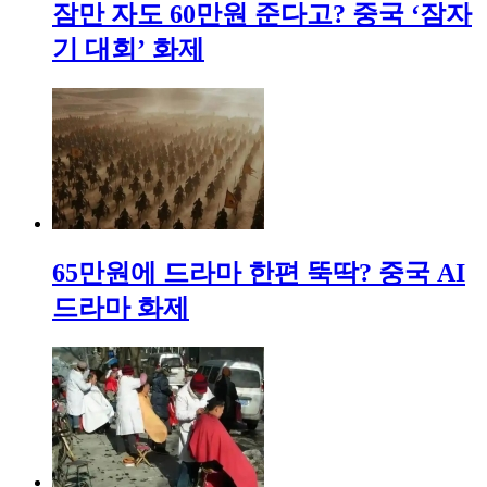
잠만 자도 60만원 준다고? 중국 ‘잠자
기 대회’ 화제
65만원에 드라마 한편 뚝딱? 중국 AI
드라마 화제