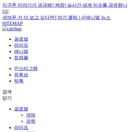
지구촌 이야기가 궁금해? 케찹! 실시간 세계 이슈를 공유합니
다!
귀여운 거 더 보고 싶다면? 여기 클릭 !
@애니멀 뉴스
SITEMAP
글로벌
라이프
애니멀
트래블
인스타그램
유튜브
틱톡
검색
닫기
글로벌
국제
과학
라이프