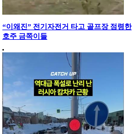
“이왜진” 전기자전거 타고 골프장 점령한
호주 금쪽이들