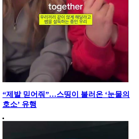
“제발 믿어줘”…스띵이 불러온 ‘눈물의
호소’ 유행