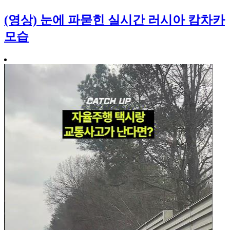
(영상) 눈에 파묻힌 실시간 러시아 캄차카
모습