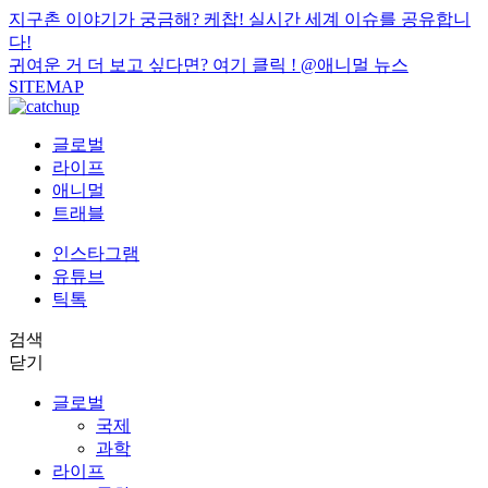
지구촌 이야기가 궁금해? 케찹! 실시간 세계 이슈를 공유합니
다!
귀여운 거 더 보고 싶다면? 여기 클릭 !
@애니멀 뉴스
SITEMAP
글로벌
라이프
애니멀
트래블
인스타그램
유튜브
틱톡
검색
닫기
글로벌
국제
과학
라이프