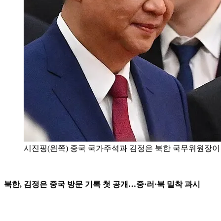
시진핑(왼쪽) 중국 국가주석과 김정은 북한 국무위원장이 
북한, 김정은 중국 방문 기록 첫 공개…중·러·북 밀착 과시