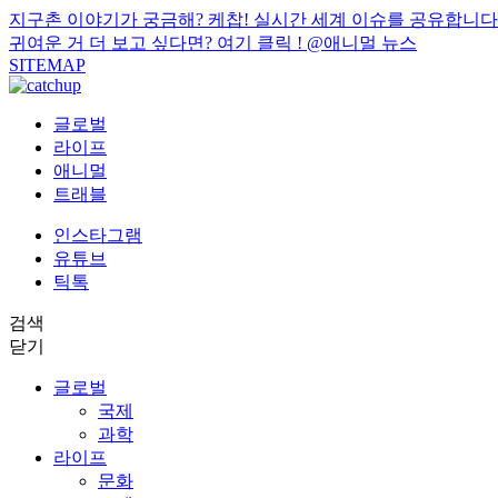
지구촌 이야기가 궁금해? 케찹! 실시간 세계 이슈를 공유합니다
귀여운 거 더 보고 싶다면? 여기 클릭 !
@애니멀 뉴스
SITEMAP
글로벌
라이프
애니멀
트래블
인스타그램
유튜브
틱톡
검색
닫기
글로벌
국제
과학
라이프
문화