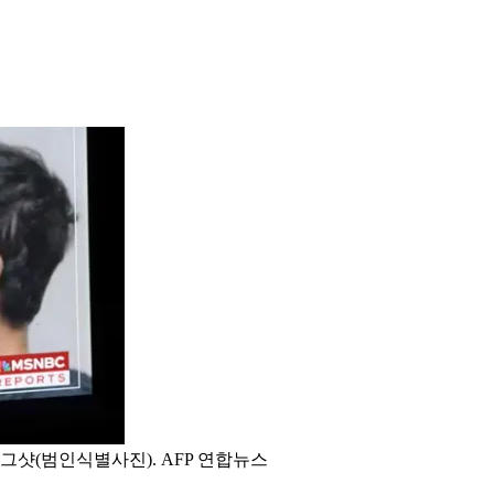
그샷(범인식별사진). AFP 연합뉴스