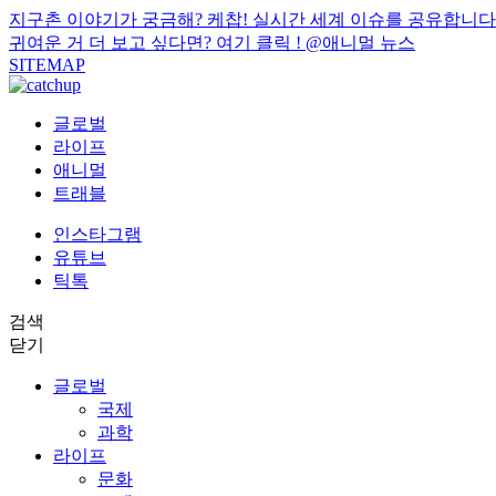
지구촌 이야기가 궁금해? 케찹! 실시간 세계 이슈를 공유합니다
귀여운 거 더 보고 싶다면? 여기 클릭 !
@애니멀 뉴스
SITEMAP
글로벌
라이프
애니멀
트래블
인스타그램
유튜브
틱톡
검색
닫기
글로벌
국제
과학
라이프
문화