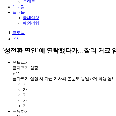
트렌드
애니멀
트래블
국내여행
해외여행
글로벌
국제
‘성전환 연인’에 연락했다가…찰리 커크 암
폰트크기
글자크기 설정
닫기
글자크기 설정 시 다른 기사의 본문도 동일하게 적용 됩니
가
가
가
가
가
공유하기