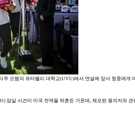
타주 오렘의 유타밸리 대학교(UVU)에서 연설에 앞서 청중에게 마가
1) 암살 사건이 미국 전역을 뒤흔든 가운데, 체포된 용의자와 관