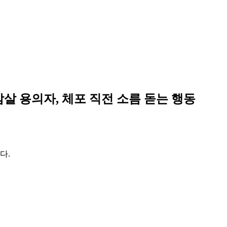
살 용의자, 체포 직전 소름 돋는 행동
다.