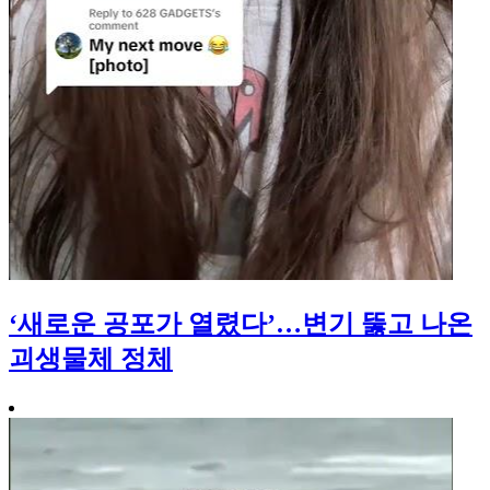
‘새로운 공포가 열렸다’…변기 뚫고 나온
괴생물체 정체