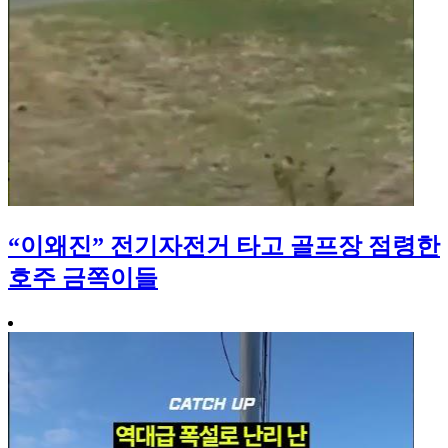
“이왜진” 전기자전거 타고 골프장 점령한
호주 금쪽이들