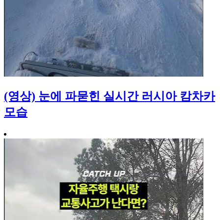
(영상) 눈에 파묻힌 실시간 러시아 캄차카
모습