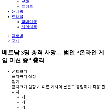
문화
트렌드
애니멀
트래블
국내여행
해외여행
글로벌
국제
베트남 3명 총격 사망… 범인 “온라인 게
임 미션 중” 충격
폰트크기
글자크기 설정
닫기
글자크기 설정 시 다른 기사의 본문도 동일하게 적용 됩
니다.
가
가
가