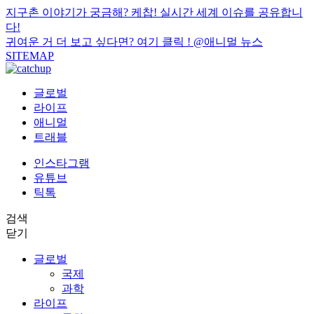
지구촌 이야기가 궁금해? 케찹! 실시간 세계 이슈를 공유합니
다!
귀여운 거 더 보고 싶다면? 여기 클릭 !
@애니멀 뉴스
SITEMAP
글로벌
라이프
애니멀
트래블
인스타그램
유튜브
틱톡
검색
닫기
글로벌
국제
과학
라이프