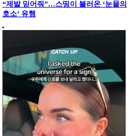
“제발 믿어줘”…스띵이 불러온 ‘눈물의
호소’ 유행