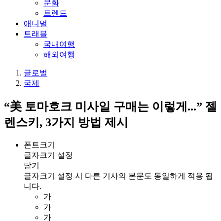
문화
트렌드
애니멀
트래블
국내여행
해외여행
글로벌
국제
“美 토마호크 미사일 구매는 이렇게...” 젤
렌스키, 3가지 방법 제시
폰트크기
글자크기 설정
닫기
글자크기 설정 시 다른 기사의 본문도 동일하게 적용 됩
니다.
가
가
가