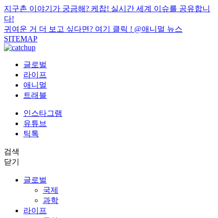
지구촌 이야기가 궁금해? 케찹! 실시간 세계 이슈를 공유합니
다!
귀여운 거 더 보고 싶다면? 여기 클릭 !
@애니멀 뉴스
SITEMAP
글로벌
라이프
애니멀
트래블
인스타그램
유튜브
틱톡
검색
닫기
글로벌
국제
과학
라이프