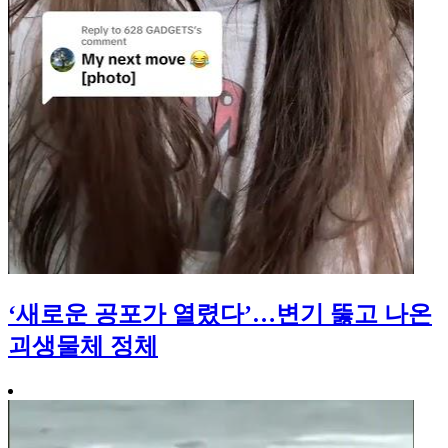
‘새로운 공포가 열렸다’…변기 뚫고 나온
괴생물체 정체