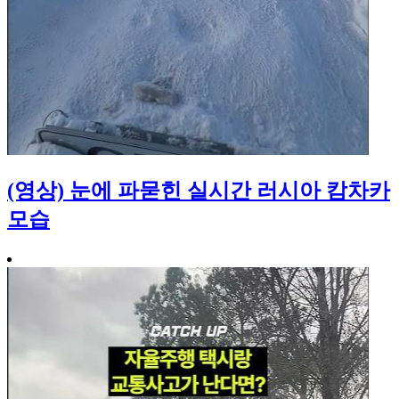
(영상) 눈에 파묻힌 실시간 러시아 캄차카
모습