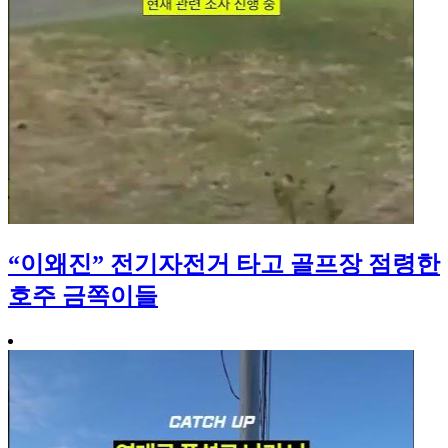
“이왜진” 전기자전거 타고 골프장 점령한
호주 금쪽이들