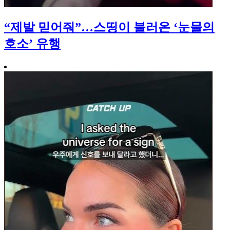
“제발 믿어줘”…스띵이 불러온 ‘눈물의
호소’ 유행