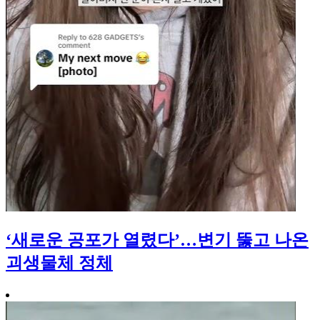
‘새로운 공포가 열렸다’…변기 뚫고 나온
괴생물체 정체