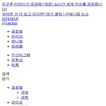
지구촌 이야기가 궁금해? 케찹! 실시간 세계 이슈를 공유합니
다!
귀여운 거 더 보고 싶다면? 여기 클릭 !
@애니멀 뉴스
SITEMAP
글로벌
라이프
애니멀
트래블
인스타그램
유튜브
틱톡
검색
닫기
글로벌
국제
과학
라이프