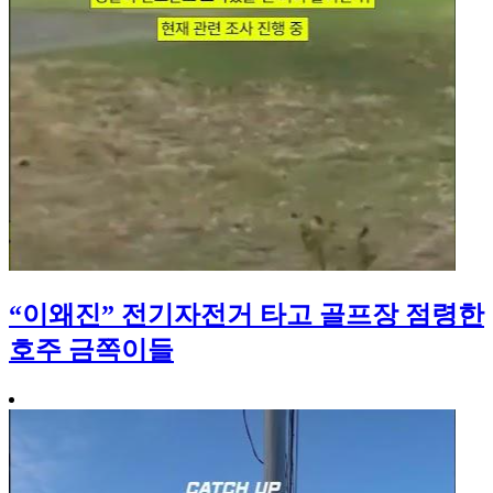
“이왜진” 전기자전거 타고 골프장 점령한
호주 금쪽이들