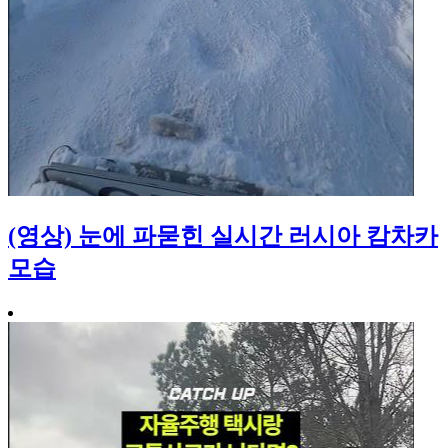
(영상) 눈에 파묻힌 실시간 러시아 캄차카
모습