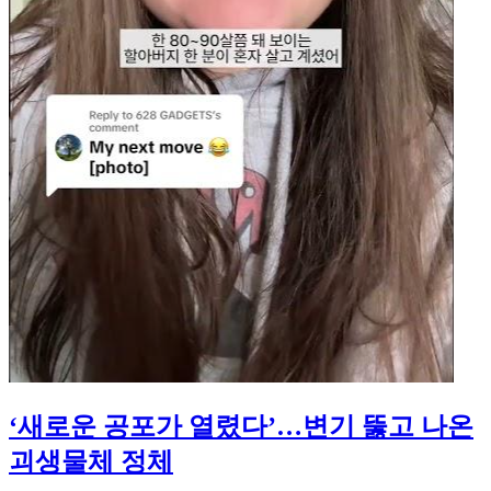
‘새로운 공포가 열렸다’…변기 뚫고 나온
괴생물체 정체