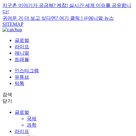
지구촌 이야기가 궁금해? 케찹! 실시간 세계 이슈를 공유합니
다!
귀여운 거 더 보고 싶다면? 여기 클릭 !
@애니멀 뉴스
SITEMAP
글로벌
라이프
애니멀
트래블
인스타그램
유튜브
틱톡
검색
닫기
글로벌
국제
과학
라이프