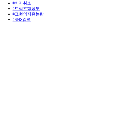
#비자취소
#트럼프행정부
#표현의자유논란
#SNS검열