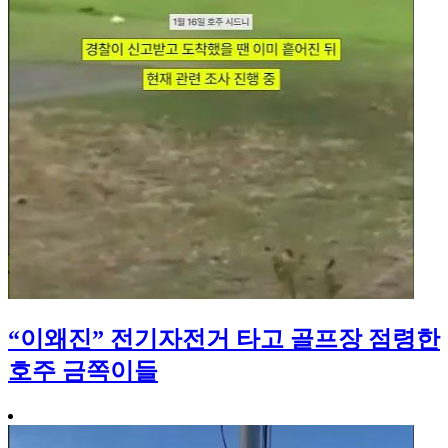
“이왜진” 전기자전거 타고 골프장 점령한
호주 금쪽이들