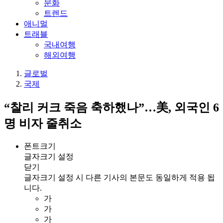
문화
트렌드
애니멀
트래블
국내여행
해외여행
글로벌
국제
“찰리 커크 죽음 축하했나”…美, 외국인 6
명 비자 줄취소
폰트크기
글자크기 설정
닫기
글자크기 설정 시 다른 기사의 본문도 동일하게 적용 됩
니다.
가
가
가