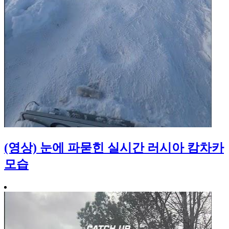
(영상) 눈에 파묻힌 실시간 러시아 캄차카
모습