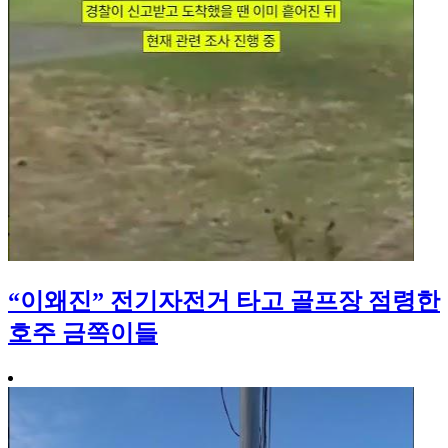
“이왜진” 전기자전거 타고 골프장 점령한
호주 금쪽이들