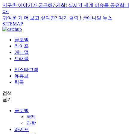
지구촌 이야기가 궁금해? 케찹! 실시간 세계 이슈를 공유합니
다!
귀여운 거 더 보고 싶다면? 여기 클릭 !
@애니멀 뉴스
SITEMAP
글로벌
라이프
애니멀
트래블
인스타그램
유튜브
틱톡
검색
닫기
글로벌
국제
과학
라이프