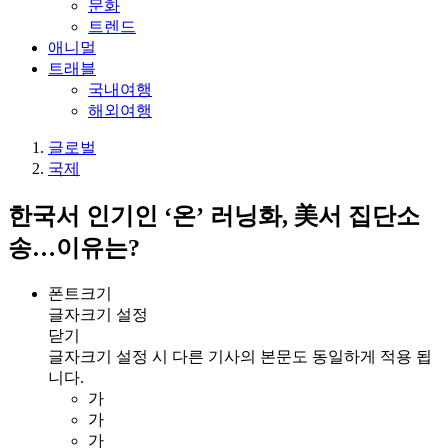
문화
트렌드
애니멀
트래블
국내여행
해외여행
글로벌
국제
한국서 인기인 ‘온’ 러닝화, 美서 집단소
송…이유는?
폰트크기
글자크기 설정
닫기
글자크기 설정 시 다른 기사의 본문도 동일하게 적용 됩
니다.
가
가
가