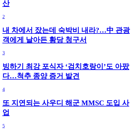
산
2
내 차에서 잤는데 숙박비 내라?…中 관광
객에게 날아든 황당 청구서
3
빙하기 최강 포식자 ‘검치호랑이’도 아팠
다…척추 종양 증거 발견
4
또 지연되는 사우디 해군 MMSC 도입 사
업
5