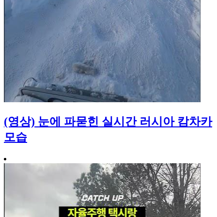
(영상) 눈에 파묻힌 실시간 러시아 캄차카
모습