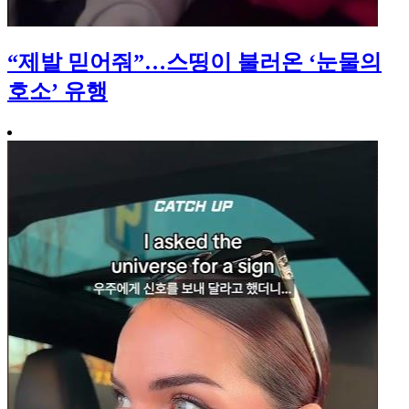
“제발 믿어줘”…스띵이 불러온 ‘눈물의
호소’ 유행