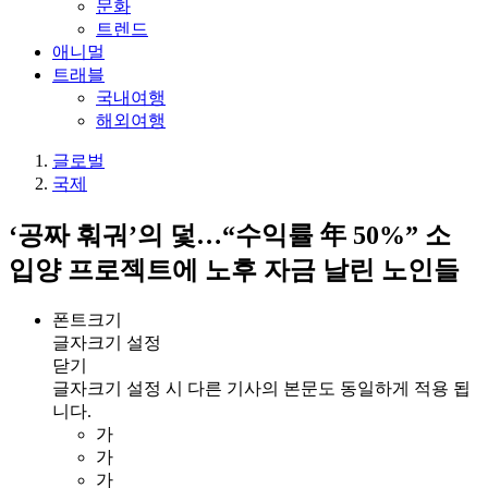
문화
트렌드
애니멀
트래블
국내여행
해외여행
글로벌
국제
‘공짜 훠궈’의 덫…“수익률 年 50%” 소
입양 프로젝트에 노후 자금 날린 노인들
폰트크기
글자크기 설정
닫기
글자크기 설정 시 다른 기사의 본문도 동일하게 적용 됩
니다.
가
가
가