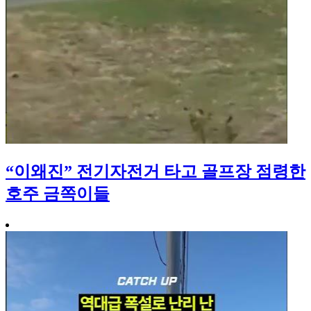
“이왜진” 전기자전거 타고 골프장 점령한
호주 금쪽이들