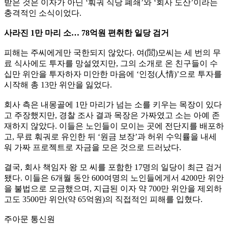
받은 것은 이자가 아닌 ‘훠궈 식당 폐쇄’와 ‘회사 도산’이라는
충격적인 소식이었다.
사라진 1만 마리 소… 78억원 편취한 일당 검거
피해는 주씨에게만 국한되지 않았다. 여(閭)모씨는 세 번의 무
료 식사에도 투자를 망설였지만, 그의 소개로 온 친구들이 수
십만 위안을 투자하자 미안한 마음에 ‘인정(人情)’으로 투자를
시작해 총 13만 위안을 잃었다.
회사 측은 내몽골에 1만 마리가 넘는 소를 키우는 목장이 있다
고 주장했지만, 경찰 조사 결과 목장은 가짜였고 소는 아예 존
재하지 않았다. 이들은 노인들이 모이는 곳에 전단지를 배포하
고, 무료 훠궈로 유인한 뒤 ‘원금 보장’과 허위 수익률을 내세
워 가짜 프로젝트로 자금을 모은 것으로 드러났다.
결국, 회사 책임자 왕 모 씨를 포함한 17명의 일당이 최근 검거
됐다. 이들은 6개월 동안 600여명의 노인들에게서 4200만 위안
을 불법으로 모금했으며, 지급된 이자 약 700만 위안을 제외하
고도 3500만 위안(약 65억원)의 직접적인 피해를 입혔다.
주아문 통신원