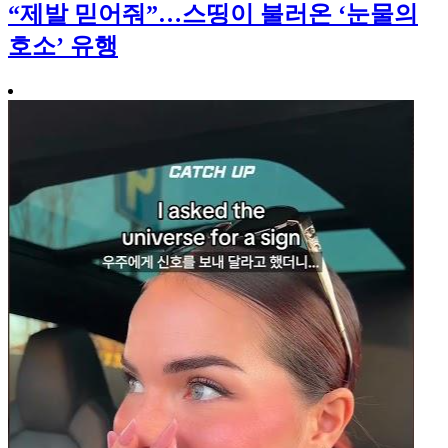
“제발 믿어줘”…스띵이 불러온 ‘눈물의
호소’ 유행