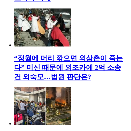
“정월에 머리 깎으면 외삼촌이 죽는
다” 미신 때문에 외조카에 2억 소송
건 외숙모…법원 판단은?