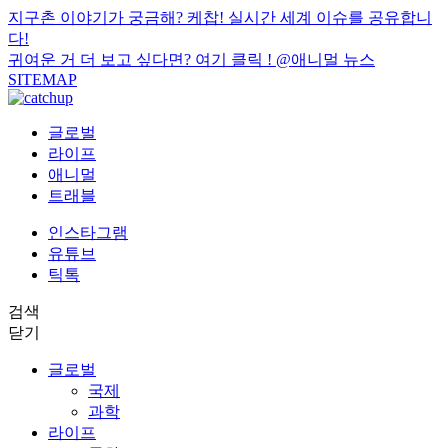
지구촌 이야기가 궁금해? 케찹! 실시간 세계 이슈를 공유합니
다!
귀여운 거 더 보고 싶다면? 여기 클릭 !
@애니멀 뉴스
SITEMAP
글로벌
라이프
애니멀
트래블
인스타그램
유튜브
틱톡
검색
닫기
글로벌
국제
과학
라이프