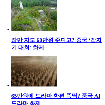
잠만 자도 60만원 준다고? 중국 ‘잠자
기 대회’ 화제
65만원에 드라마 한편 뚝딱? 중국 AI
드라마 화제