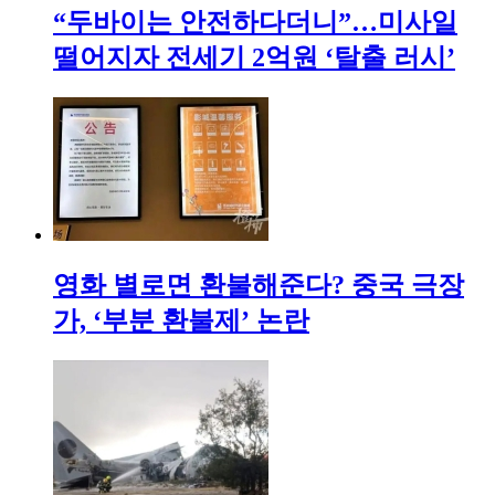
“두바이는 안전하다더니”…미사일
떨어지자 전세기 2억원 ‘탈출 러시’
영화 별로면 환불해준다? 중국 극장
가, ‘부분 환불제’ 논란