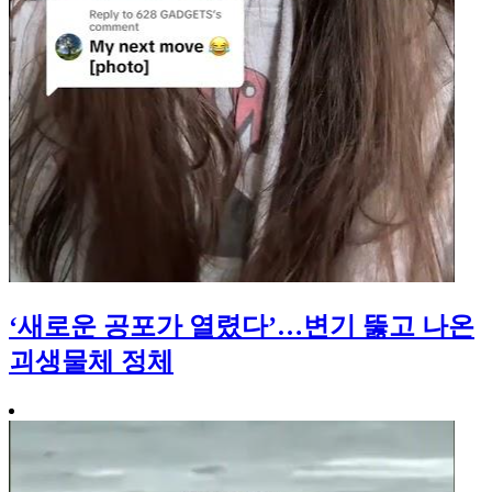
‘새로운 공포가 열렸다’…변기 뚫고 나온
괴생물체 정체