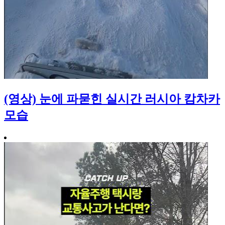
(영상) 눈에 파묻힌 실시간 러시아 캄차카
모습