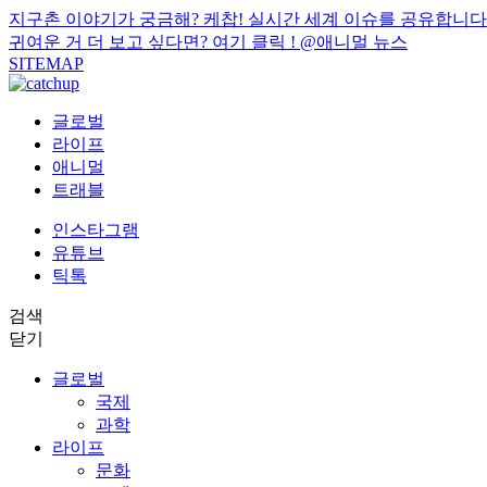
지구촌 이야기가 궁금해? 케찹! 실시간 세계 이슈를 공유합니다
귀여운 거 더 보고 싶다면? 여기 클릭 !
@애니멀 뉴스
SITEMAP
글로벌
라이프
애니멀
트래블
인스타그램
유튜브
틱톡
검색
닫기
글로벌
국제
과학
라이프
문화