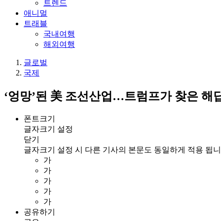
트렌드
애니멀
트래블
국내여행
해외여행
글로벌
국제
‘엉망’된 美 조선산업…트럼프가 찾은 해
폰트크기
글자크기 설정
닫기
글자크기 설정 시 다른 기사의 본문도 동일하게 적용 됩니
가
가
가
가
가
공유하기