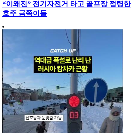
“이왜진” 전기자전거 타고 골프장 점령한
호주 금쪽이들