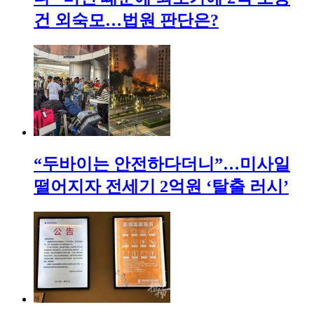
건 외숙모…법원 판단은?
“두바이는 안전하다더니”…미사일
떨어지자 전세기 2억원 ‘탈출 러시’