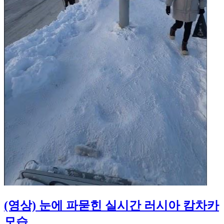
(영상) 눈에 파묻힌 실시간 러시아 캄차카
모습