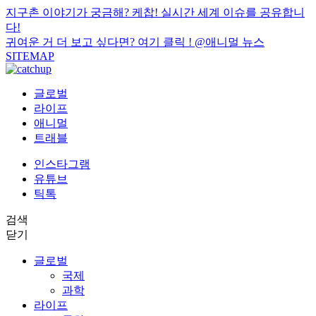
지구촌 이야기가 궁금해? 케찹! 실시간 세계 이슈를 공유합니
다!
귀여운 거 더 보고 싶다면? 여기 클릭 !
@애니멀 뉴스
SITEMAP
글로벌
라이프
애니멀
트래블
인스타그램
유튜브
틱톡
검색
닫기
글로벌
국제
과학
라이프