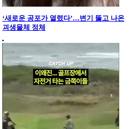
‘새로운 공포가 열렸다’…변기 뚫고 나온
괴생물체 정체