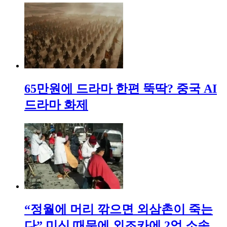
65만원에 드라마 한편 뚝딱? 중국 AI
드라마 화제
“정월에 머리 깎으면 외삼촌이 죽는
다” 미신 때문에 외조카에 2억 소송