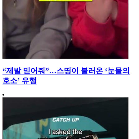
“제발 믿어줘”…스띵이 불러온 ‘눈물의
호소’ 유행