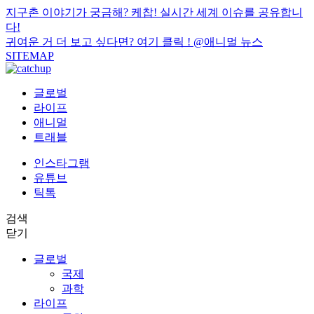
지구촌 이야기가 궁금해? 케찹! 실시간 세계 이슈를 공유합니
다!
귀여운 거 더 보고 싶다면? 여기 클릭 !
@애니멀 뉴스
SITEMAP
글로벌
라이프
애니멀
트래블
인스타그램
유튜브
틱톡
검색
닫기
글로벌
국제
과학
라이프