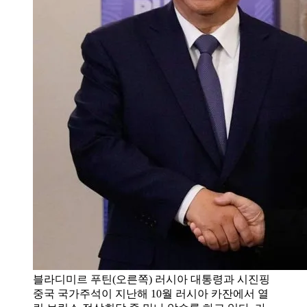
블라디미르 푸틴(오른쪽) 러시아 대통령과 시진핑
중국 국가주석이 지난해 10월 러시아 카잔에서 열