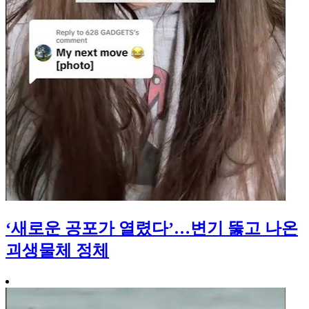
‘새로운 공포가 열렸다’…변기 뚫고 나온
괴생물체 정체