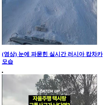
(영상) 눈에 파묻힌 실시간 러시아 캄차카
모습