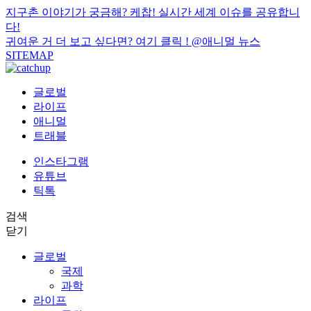
지구촌 이야기가 궁금해? 케찹! 실시간 세계 이슈를 공유합니
다!
귀여운 거 더 보고 싶다면? 여기 클릭 !
@애니멀 뉴스
SITEMAP
글로벌
라이프
애니멀
트래블
인스타그램
유튜브
틱톡
검색
닫기
글로벌
국제
과학
라이프