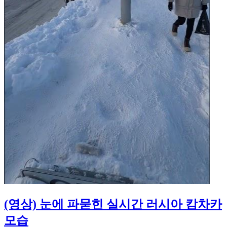
(영상) 눈에 파묻힌 실시간 러시아 캄차카
모습