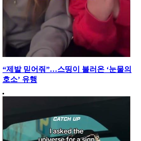
“제발 믿어줘”…스띵이 불러온 ‘눈물의
호소’ 유행