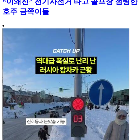
“이왜진” 전기자전거 타고 골프장 점령한
호주 금쪽이들