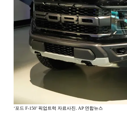
‘포드 F-150’ 픽업트럭 자료사진. AP 연합뉴스