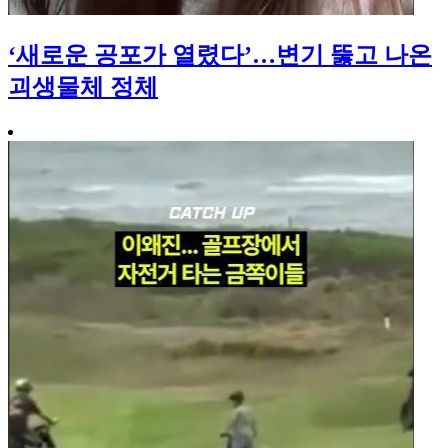
‘새로운 공포가 열렸다’…변기 뚫고 나온
괴생물체 정체