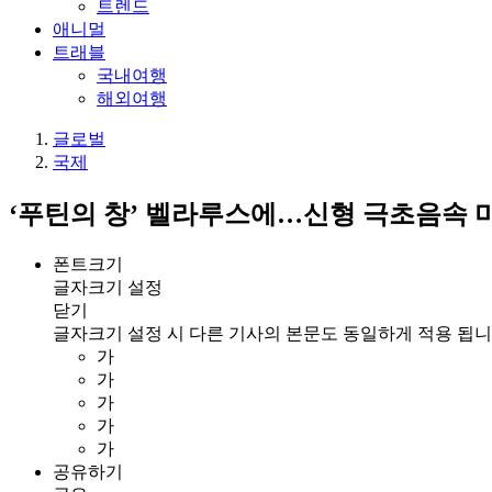
트렌드
애니멀
트래블
국내여행
해외여행
글로벌
국제
‘푸틴의 창’ 벨라루스에…신형 극초음속 
폰트크기
글자크기 설정
닫기
글자크기 설정 시 다른 기사의 본문도 동일하게 적용 됩니
가
가
가
가
가
공유하기