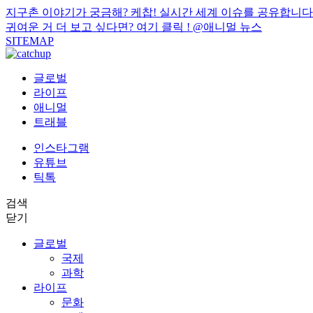
지구촌 이야기가 궁금해? 케찹! 실시간 세계 이슈를 공유합니다
귀여운 거 더 보고 싶다면? 여기 클릭 !
@애니멀 뉴스
SITEMAP
글로벌
라이프
애니멀
트래블
인스타그램
유튜브
틱톡
검색
닫기
글로벌
국제
과학
라이프
문화