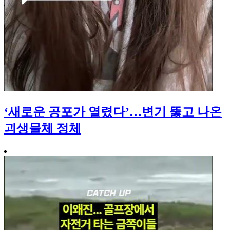
‘새로운 공포가 열렸다’…변기 뚫고 나온
괴생물체 정체