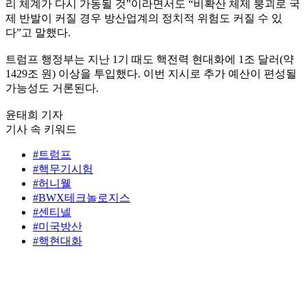
리 체계가 다시 가동될 것”이라면서도 “비확산 체제 붕괴로 국
제 반발이 커질 경우 방산업계의 정치적 위험도 커질 수 있
다”고 말했다.
트럼프 행정부는 지난 1기 때도 핵전력 현대화에 1조 달러(약
1429조 원) 이상을 투입했다. 이번 지시로 추가 예산이 편성될
가능성도 거론된다.
윤태희 기자
기사 속 키워드
#트럼프
#핵무기시험
#허니웰
#BWX테크놀로지스
#센티넬
#미국방산
#핵현대화