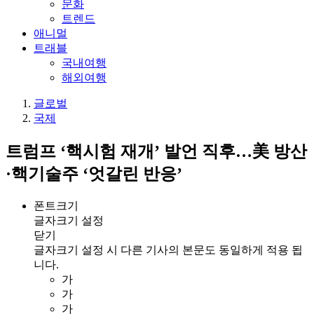
문화
트렌드
애니멀
트래블
국내여행
해외여행
글로벌
국제
트럼프 ‘핵시험 재개’ 발언 직후…美 방산
·핵기술주 ‘엇갈린 반응’
폰트크기
글자크기 설정
닫기
글자크기 설정 시 다른 기사의 본문도 동일하게 적용 됩
니다.
가
가
가