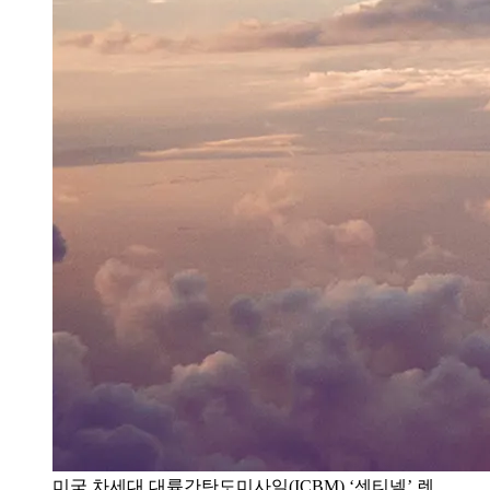
미국 차세대 대륙간탄도미사일(ICBM) ‘센티넬’ 렌