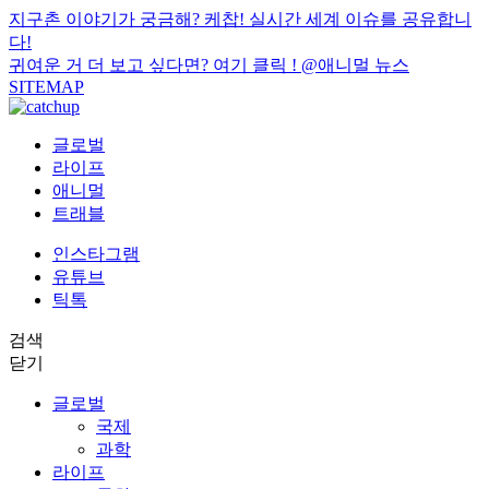
지구촌 이야기가 궁금해? 케찹! 실시간 세계 이슈를 공유합니
다!
귀여운 거 더 보고 싶다면? 여기 클릭 !
@애니멀 뉴스
SITEMAP
글로벌
라이프
애니멀
트래블
인스타그램
유튜브
틱톡
검색
닫기
글로벌
국제
과학
라이프