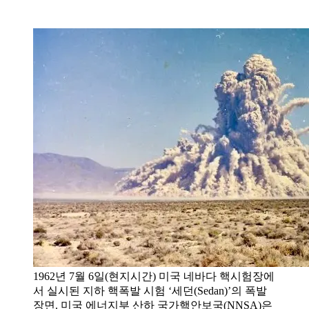
1962년 7월 6일(현지시간) 미국 네바다 핵시험장에
서 실시된 지하 핵폭발 시험 ‘세던(Sedan)’의 폭발
장면. 미국 에너지부 산하 국가핵안보국(NNSA)은