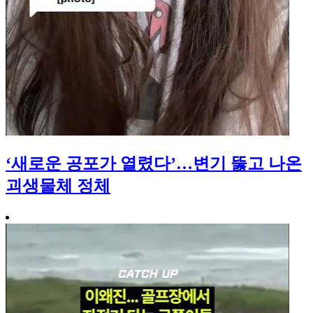
‘새로운 공포가 열렸다’…변기 뚫고 나온
괴생물체 정체