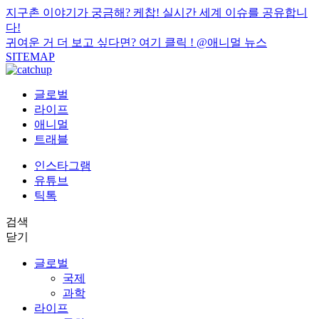
지구촌 이야기가 궁금해? 케찹! 실시간 세계 이슈를 공유합니
다!
귀여운 거 더 보고 싶다면? 여기 클릭 !
@애니멀 뉴스
SITEMAP
글로벌
라이프
애니멀
트래블
인스타그램
유튜브
틱톡
검색
닫기
글로벌
국제
과학
라이프