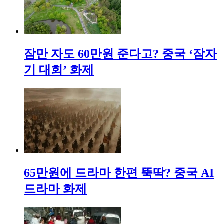
잠만 자도 60만원 준다고? 중국 ‘잠자
기 대회’ 화제
65만원에 드라마 한편 뚝딱? 중국 AI
드라마 화제