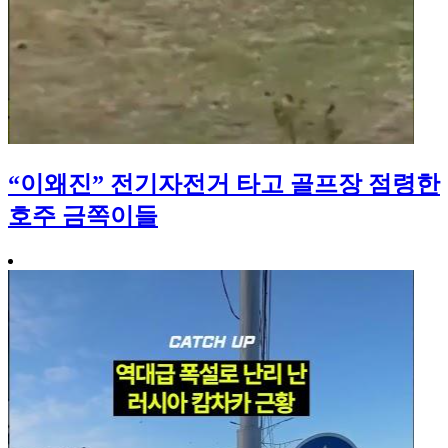
“이왜진” 전기자전거 타고 골프장 점령한
호주 금쪽이들