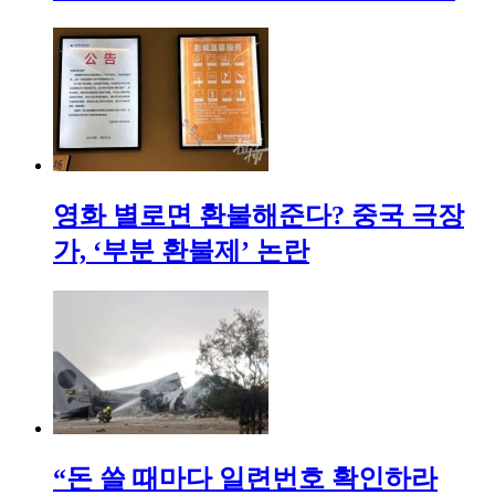
영화 별로면 환불해준다? 중국 극장
가, ‘부분 환불제’ 논란
“돈 쓸 때마다 일련번호 확인하라