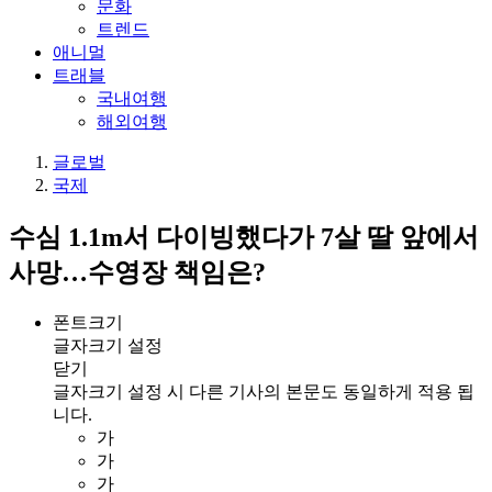
문화
트렌드
애니멀
트래블
국내여행
해외여행
글로벌
국제
수심 1.1m서 다이빙했다가 7살 딸 앞에서
사망…수영장 책임은?
폰트크기
글자크기 설정
닫기
글자크기 설정 시 다른 기사의 본문도 동일하게 적용 됩
니다.
가
가
가