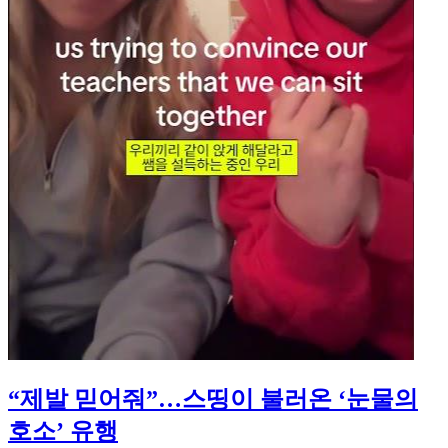
“제발 믿어줘”…스띵이 불러온 ‘눈물의
호소’ 유행