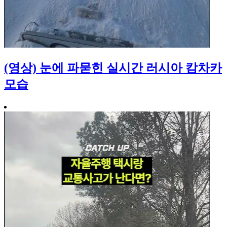
(영상) 눈에 파묻힌 실시간 러시아 캄차카
모습