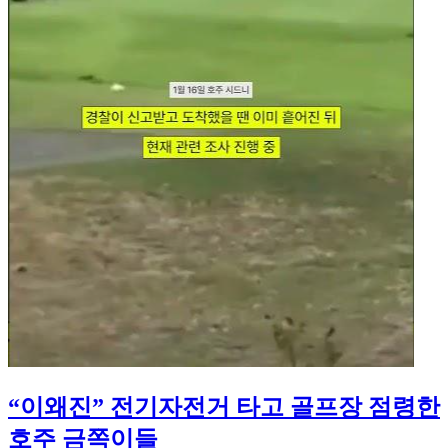
“이왜진” 전기자전거 타고 골프장 점령한
호주 금쪽이들