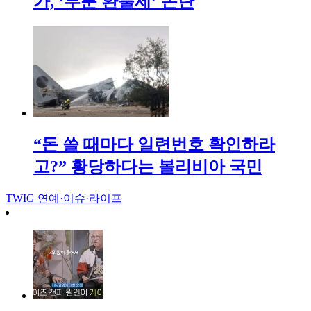
가, ‘부분 환불제’ 논란
“돈 쓸 때마다 일련번호 확인하라
고?” 황당하다는 볼리비아 국민
TWIG
연예·이슈·라이프