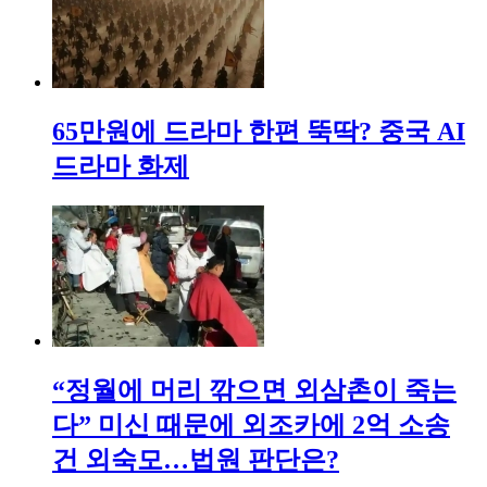
65만원에 드라마 한편 뚝딱? 중국 AI
드라마 화제
“정월에 머리 깎으면 외삼촌이 죽는
다” 미신 때문에 외조카에 2억 소송
건 외숙모…법원 판단은?