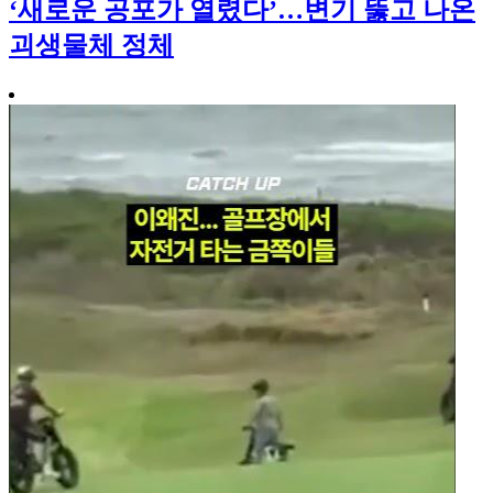
‘새로운 공포가 열렸다’…변기 뚫고 나온
괴생물체 정체