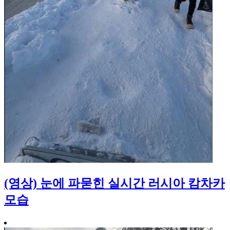
(영상) 눈에 파묻힌 실시간 러시아 캄차카
모습