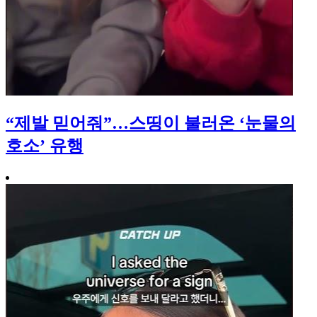
“제발 믿어줘”…스띵이 불러온 ‘눈물의
호소’ 유행