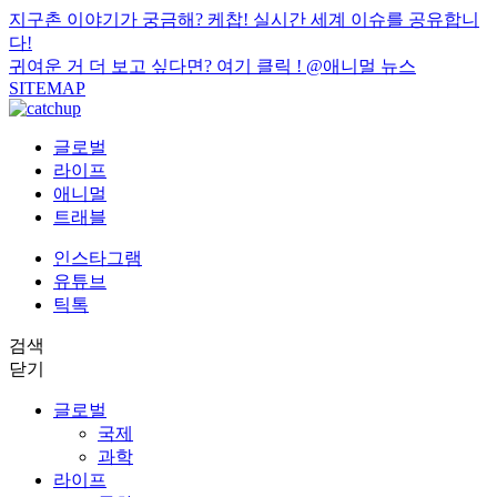
지구촌 이야기가 궁금해? 케찹! 실시간 세계 이슈를 공유합니
다!
귀여운 거 더 보고 싶다면? 여기 클릭 !
@애니멀 뉴스
SITEMAP
글로벌
라이프
애니멀
트래블
인스타그램
유튜브
틱톡
검색
닫기
글로벌
국제
과학
라이프