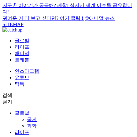
지구촌 이야기가 궁금해? 케찹! 실시간 세계 이슈를 공유합니
다!
귀여운 거 더 보고 싶다면? 여기 클릭 !
@애니멀 뉴스
SITEMAP
글로벌
라이프
애니멀
트래블
인스타그램
유튜브
틱톡
검색
닫기
글로벌
국제
과학
라이프