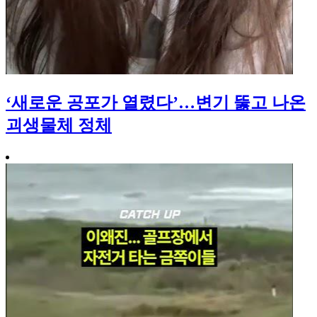
‘새로운 공포가 열렸다’…변기 뚫고 나온
괴생물체 정체