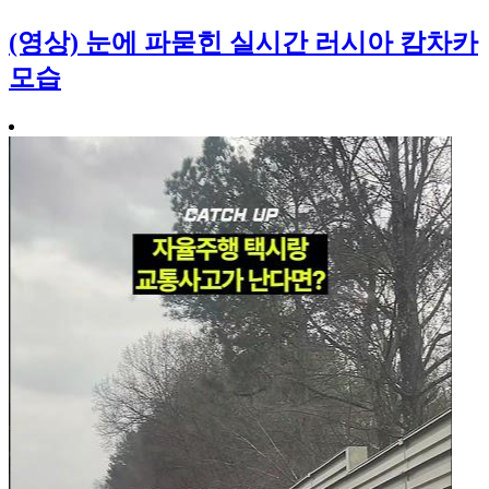
(영상) 눈에 파묻힌 실시간 러시아 캄차카
모습