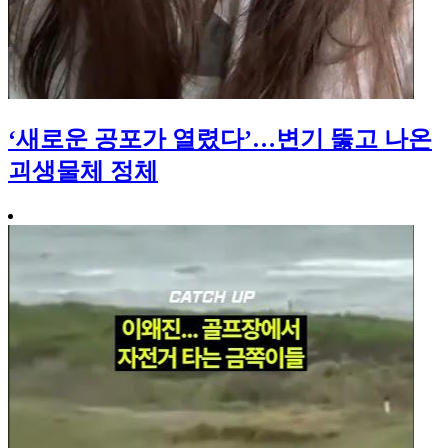
‘새로운 공포가 열렸다’…변기 뚫고 나온
괴생물체 정체