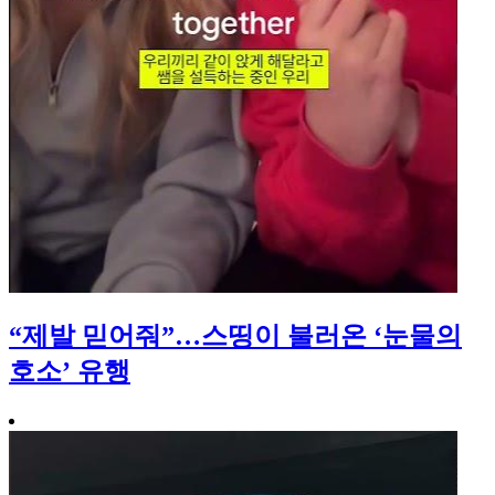
“제발 믿어줘”…스띵이 불러온 ‘눈물의
호소’ 유행