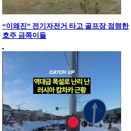
“이왜진” 전기자전거 타고 골프장 점령한
호주 금쪽이들