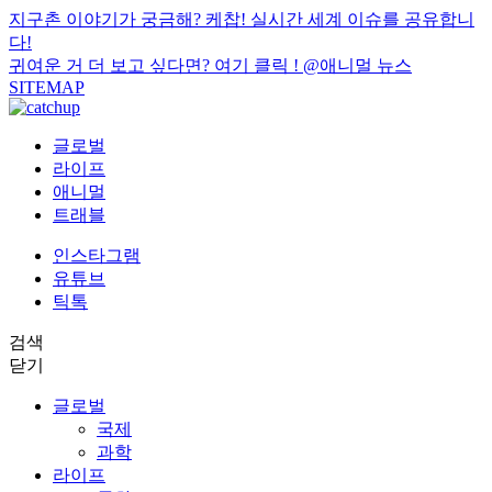
지구촌 이야기가 궁금해? 케찹! 실시간 세계 이슈를 공유합니
다!
귀여운 거 더 보고 싶다면? 여기 클릭 !
@애니멀 뉴스
SITEMAP
글로벌
라이프
애니멀
트래블
인스타그램
유튜브
틱톡
검색
닫기
글로벌
국제
과학
라이프