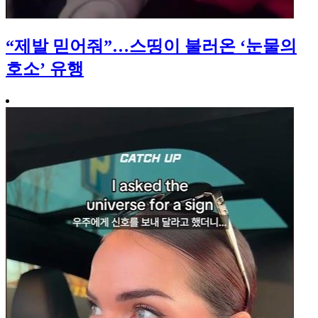
“제발 믿어줘”…스띵이 불러온 ‘눈물의
호소’ 유행