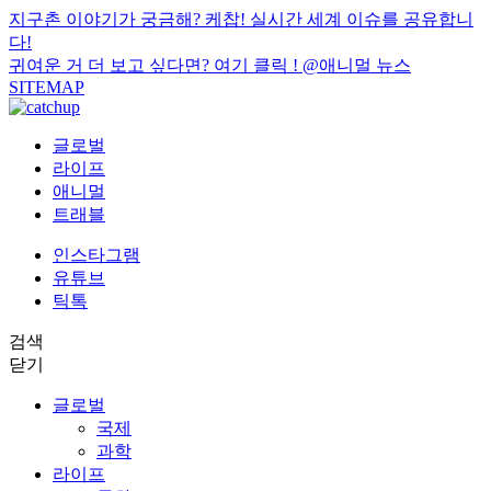
지구촌 이야기가 궁금해? 케찹! 실시간 세계 이슈를 공유합니
다!
귀여운 거 더 보고 싶다면? 여기 클릭 !
@애니멀 뉴스
SITEMAP
글로벌
라이프
애니멀
트래블
인스타그램
유튜브
틱톡
검색
닫기
글로벌
국제
과학
라이프