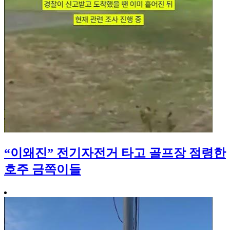
“이왜진” 전기자전거 타고 골프장 점령한
호주 금쪽이들