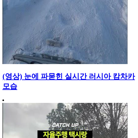
(영상) 눈에 파묻힌 실시간 러시아 캄차카
모습