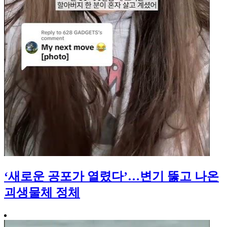
‘새로운 공포가 열렸다’…변기 뚫고 나온
괴생물체 정체