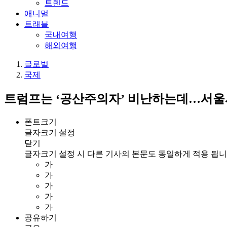
트렌드
애니멀
트래블
국내여행
해외여행
글로벌
국제
트럼프는 ‘공산주의자’ 비난하는데…서울
폰트크기
글자크기 설정
닫기
글자크기 설정 시 다른 기사의 본문도 동일하게 적용 됩니
가
가
가
가
가
공유하기