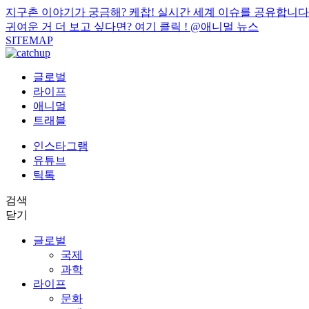
지구촌 이야기가 궁금해? 케찹! 실시간 세계 이슈를 공유합니다
귀여운 거 더 보고 싶다면? 여기 클릭 !
@애니멀 뉴스
SITEMAP
글로벌
라이프
애니멀
트래블
인스타그램
유튜브
틱톡
검색
닫기
글로벌
국제
과학
라이프
문화