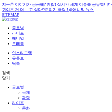
지구촌 이야기가 궁금해? 케찹! 실시간 세계 이슈를 공유합니다
귀여운 거 더 보고 싶다면? 여기 클릭 !
@애니멀 뉴스
SITEMAP
글로벌
라이프
애니멀
트래블
인스타그램
유튜브
틱톡
검색
닫기
글로벌
국제
과학
라이프
문화