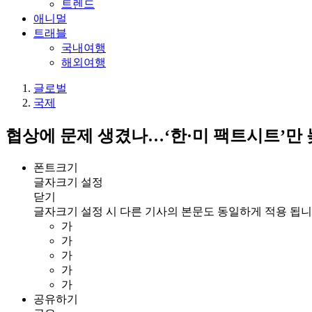
트렌드
애니멀
트래블
국내여행
해외여행
글로벌
국제
협상에 문제 생겼나…‘한·미 팩트시트’만
폰트크기
글자크기 설정
닫기
글자크기 설정 시 다른 기사의 본문도 동일하게 적용 됩니
가
가
가
가
가
공유하기