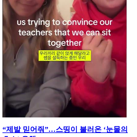
“제발 믿어줘”…스띵이 불러온 ‘눈물의