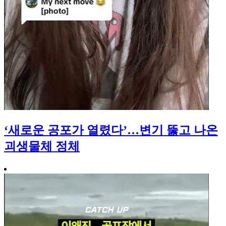
‘새로운 공포가 열렸다’…변기 뚫고 나온
괴생물체 정체