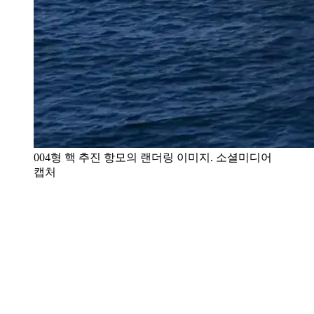
004형 핵 추진 항모의 랜더링 이미지. 소셜미디어
캡처