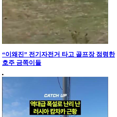
“이왜진” 전기자전거 타고 골프장 점령한
호주 금쪽이들