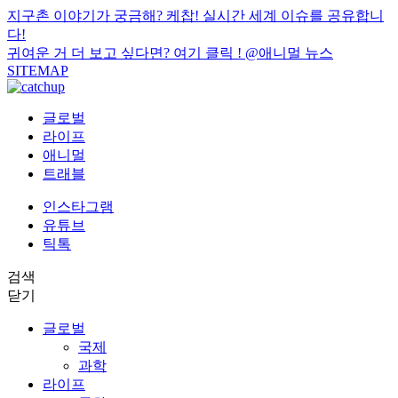
지구촌 이야기가 궁금해? 케찹! 실시간 세계 이슈를 공유합니
다!
귀여운 거 더 보고 싶다면? 여기 클릭 !
@애니멀 뉴스
SITEMAP
글로벌
라이프
애니멀
트래블
인스타그램
유튜브
틱톡
검색
닫기
글로벌
국제
과학
라이프