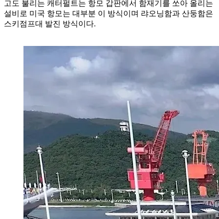
고도 불리는 캐터펄트는 항모 갑판에서 함재기를 쏘아 올리는
설비로 미국 항모는 대부분 이 방식이며 랴오닝함과 산둥함은
스키점프대 발진 방식이다.