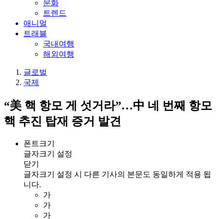
문화
트렌드
애니멀
트래블
국내여행
해외여행
글로벌
국제
“美 핵 항모 게 섯거라”…中 네 번째 항모
핵 추진 탑재 증거 발견
폰트크기
글자크기 설정
닫기
글자크기 설정 시 다른 기사의 본문도 동일하게 적용 됩
니다.
가
가
가