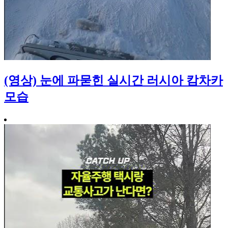
(영상) 눈에 파묻힌 실시간 러시아 캄차카
모습