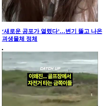
‘새로운 공포가 열렸다’…변기 뚫고 나온
괴생물체 정체