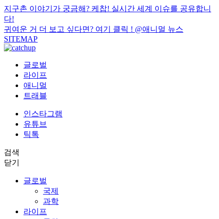
지구촌 이야기가 궁금해? 케찹! 실시간 세계 이슈를 공유합니
다!
귀여운 거 더 보고 싶다면? 여기 클릭 !
@애니멀 뉴스
SITEMAP
글로벌
라이프
애니멀
트래블
인스타그램
유튜브
틱톡
검색
닫기
글로벌
국제
과학
라이프