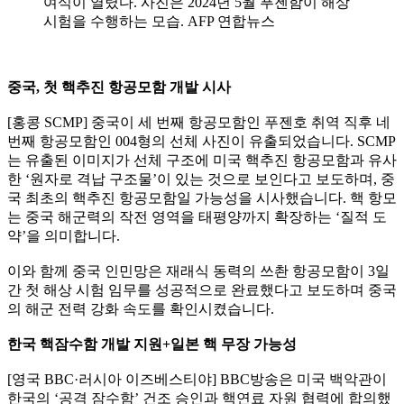
여식이 열렸다. 사진은 2024년 5월 푸젠함이 해상
시험을 수행하는 모습. AFP 연합뉴스
중국, 첫 핵추진 항공모함 개발 시사
[홍콩 SCMP] 중국이 세 번째 항공모함인 푸젠호 취역 직후 네
번째 항공모함인 004형의 선체 사진이 유출되었습니다. SCMP
는 유출된 이미지가 선체 구조에 미국 핵추진 항공모함과 유사
한 ‘원자로 격납 구조물’이 있는 것으로 보인다고 보도하며, 중
국 최초의 핵추진 항공모함일 가능성을 시사했습니다. 핵 항모
는 중국 해군력의 작전 영역을 태평양까지 확장하는 ‘질적 도
약’을 의미합니다.
이와 함께 중국 인민망은 재래식 동력의 쓰촨 항공모함이 3일
간 첫 해상 시험 임무를 성공적으로 완료했다고 보도하며 중국
의 해군 전력 강화 속도를 확인시켰습니다.
한국 핵잠수함 개발 지원+일본 핵 무장 가능성
[영국 BBC·러시아 이즈베스티야] BBC방송은 미국 백악관이
한국의 ‘공격 잠수함’ 건조 승인과 핵연료 자원 협력에 합의했