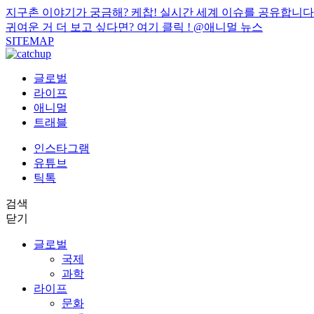
지구촌 이야기가 궁금해? 케찹! 실시간 세계 이슈를 공유합니다
귀여운 거 더 보고 싶다면? 여기 클릭 !
@애니멀 뉴스
SITEMAP
글로벌
라이프
애니멀
트래블
인스타그램
유튜브
틱톡
검색
닫기
글로벌
국제
과학
라이프
문화