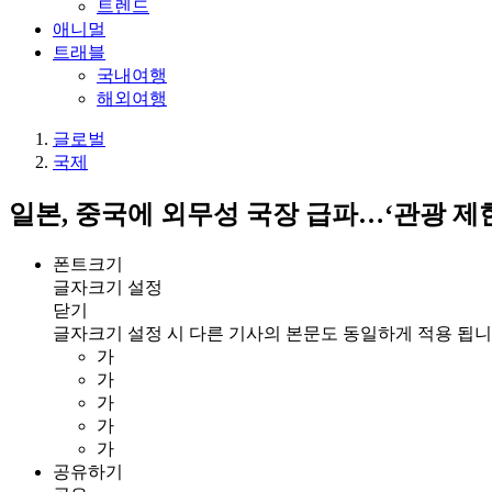
트렌드
애니멀
트래블
국내여행
해외여행
글로벌
국제
일본, 중국에 외무성 국장 급파…‘관광 제
폰트크기
글자크기 설정
닫기
글자크기 설정 시 다른 기사의 본문도 동일하게 적용 됩니
가
가
가
가
가
공유하기