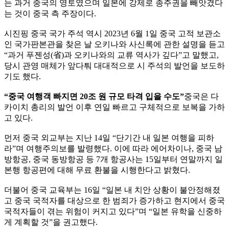
는 과거 중국의 영토였으며 일본에 강제로 종주권을 빼앗겼다
는 것이 중국 측 주장이다.
시진핑 중국 국가 주석 역시 2023년 6월 1일 중국 고적 보관소
인 국가판본관을 찾은 날 오키나와 사신록에 관한 설명을 듣고
“과거 푸젠성(省)과 오키나와의 교류 역사가 깊다”고 말했고,
당시 관영 매체가 앞다퉈 대대적으로 시 주석의 발언을 보도하
기도 했다.
“중국 여행객 빠지면 20조 원 규모 타격 입을 수도”
중국은 다
카이치 총리의 발언 이후 연일 빠르고 구체적으로 보복을 가하
고 있다.
먼저 중국 외교부는 지난 14일 “단기간 내 일본 여행을 피하
라”며 여행주의보를 발령했다. 이에 따라 에어차이나, 중국 남
방항공, 중국 동방항공 등 7개 항공사는 15일부터 연말까지 일
본행 항공편에 대해 무료 환불을 시행한다고 밝혔다.
더불어 중국 교육부는 16일 “일본 내 치안 상황이 불안정해졌
고 중국 국적자를 대상으로 한 범죄가 증가하고 현지에서 중국
국적자들이 겪는 위험이 커지고 있다”며 “일본 유학을 신중하
게 계획할 것”을 권고했다.