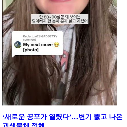
‘새로운 공포가 열렸다’…변기 뚫고 나온
괴생물체 정체