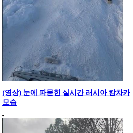
(영상) 눈에 파묻힌 실시간 러시아 캄차카
모습