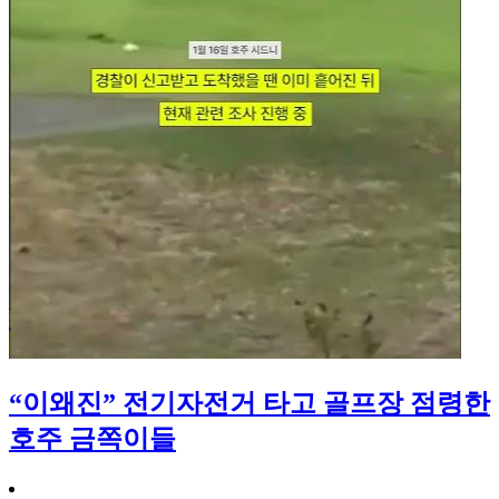
“이왜진” 전기자전거 타고 골프장 점령한
호주 금쪽이들