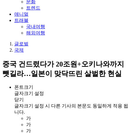
문화
트렌드
애니멀
트래블
국내여행
해외여행
글로벌
국제
중국 건드렸다가 20조원+오키나와까지
뺏길라…일본이 맞닥뜨린 살벌한 현실
폰트크기
글자크기 설정
닫기
글자크기 설정 시 다른 기사의 본문도 동일하게 적용 됩
니다.
가
가
가