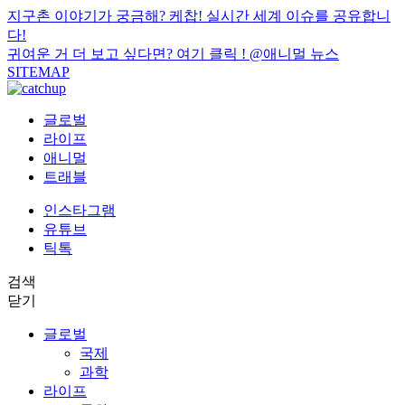
지구촌 이야기가 궁금해? 케찹! 실시간 세계 이슈를 공유합니
다!
귀여운 거 더 보고 싶다면? 여기 클릭 !
@애니멀 뉴스
SITEMAP
글로벌
라이프
애니멀
트래블
인스타그램
유튜브
틱톡
검색
닫기
글로벌
국제
과학
라이프