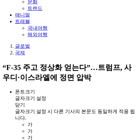
문화
트렌드
애니멀
트래블
국내여행
해외여행
글로벌
국제
“F-35 주고 정상화 얻는다”…트럼프, 사
우디·이스라엘에 정면 압박
폰트크기
글자크기 설정
닫기
글자크기 설정 시 다른 기사의 본문도 동일하게 적용 됩
니다.
가
가
가