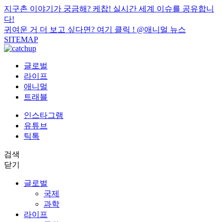
지구촌 이야기가 궁금해? 케찹! 실시간 세계 이슈를 공유합니
다!
귀여운 거 더 보고 싶다면? 여기 클릭 !
@애니멀 뉴스
SITEMAP
글로벌
라이프
애니멀
트래블
인스타그램
유튜브
틱톡
검색
닫기
글로벌
국제
과학
라이프