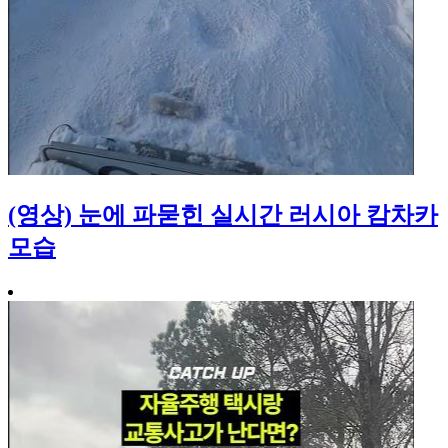
(영상) 눈에 파묻힌 실시간 러시아 캄차카
모습