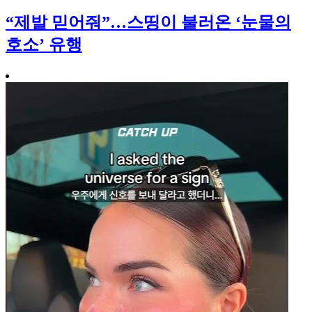
“제발 믿어줘”…스띵이 불러온 ‘눈물의
호소’ 유행