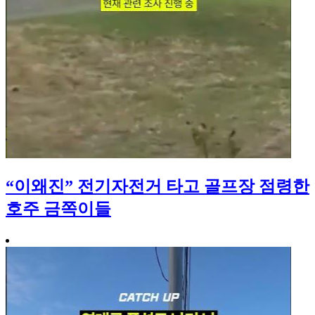
“이왜진” 전기자전거 타고 골프장 점령한
호주 금쪽이들