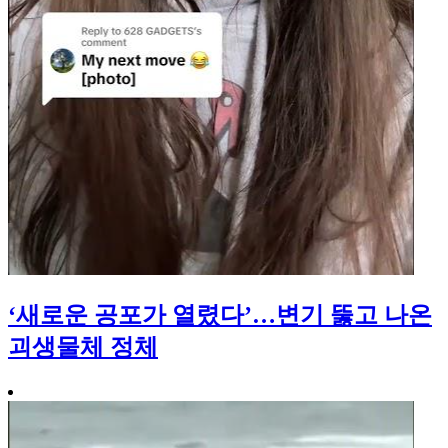
‘새로운 공포가 열렸다’…변기 뚫고 나온
괴생물체 정체