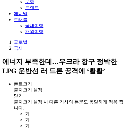
문화
트렌드
애니멀
트래블
국내여행
해외여행
글로벌
국제
에너지 부족한데…우크라 항구 정박한
LPG 운반선 러 드론 공격에 ‘활활’
폰트크기
글자크기 설정
닫기
글자크기 설정 시 다른 기사의 본문도 동일하게 적용 됩
니다.
가
가
가