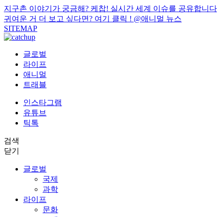
지구촌 이야기가 궁금해? 케찹! 실시간 세계 이슈를 공유합니다
귀여운 거 더 보고 싶다면? 여기 클릭 !
@애니멀 뉴스
SITEMAP
글로벌
라이프
애니멀
트래블
인스타그램
유튜브
틱톡
검색
닫기
글로벌
국제
과학
라이프
문화