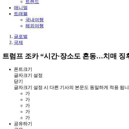
트렌드
애니멀
트래블
국내여행
해외여행
글로벌
국제
트럼프 조카 “시간·장소도 혼동…치매 징후
폰트크기
글자크기 설정
닫기
글자크기 설정 시 다른 기사의 본문도 동일하게 적용 됩니
가
가
가
가
가
공유하기