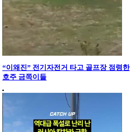
“이왜진” 전기자전거 타고 골프장 점령한
호주 금쪽이들