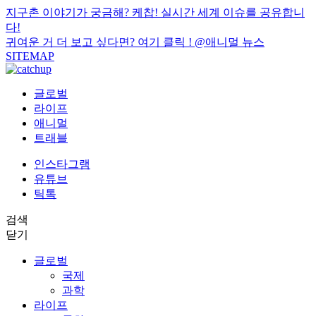
지구촌 이야기가 궁금해? 케찹! 실시간 세계 이슈를 공유합니
다!
귀여운 거 더 보고 싶다면? 여기 클릭 !
@애니멀 뉴스
SITEMAP
글로벌
라이프
애니멀
트래블
인스타그램
유튜브
틱톡
검색
닫기
글로벌
국제
과학
라이프