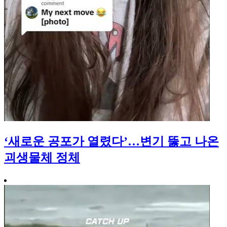
‘새로운 공포가 열렸다’…변기 뚫고 나온
괴생물체 정체