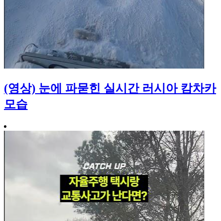
(영상) 눈에 파묻힌 실시간 러시아 캄차카
모습