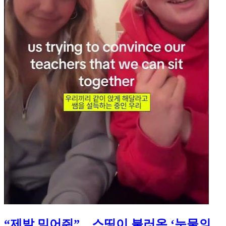
“제발 믿어줘”…스띵이 불러온 ‘눈물의