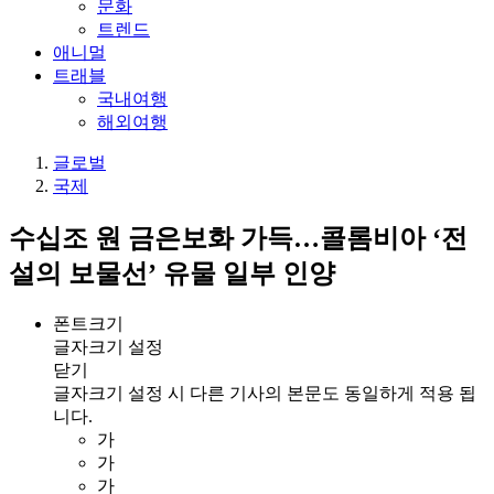
문화
트렌드
애니멀
트래블
국내여행
해외여행
글로벌
국제
수십조 원 금은보화 가득…콜롬비아 ‘전
설의 보물선’ 유물 일부 인양
폰트크기
글자크기 설정
닫기
글자크기 설정 시 다른 기사의 본문도 동일하게 적용 됩
니다.
가
가
가