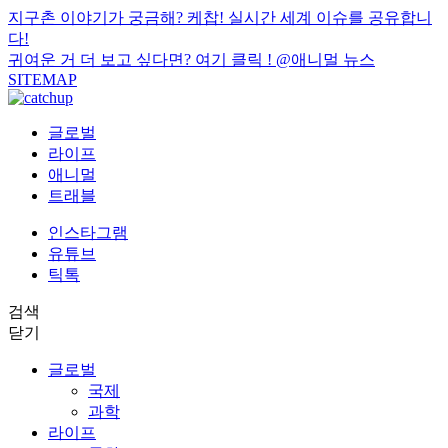
지구촌 이야기가 궁금해? 케찹! 실시간 세계 이슈를 공유합니
다!
귀여운 거 더 보고 싶다면? 여기 클릭 !
@애니멀 뉴스
SITEMAP
글로벌
라이프
애니멀
트래블
인스타그램
유튜브
틱톡
검색
닫기
글로벌
국제
과학
라이프