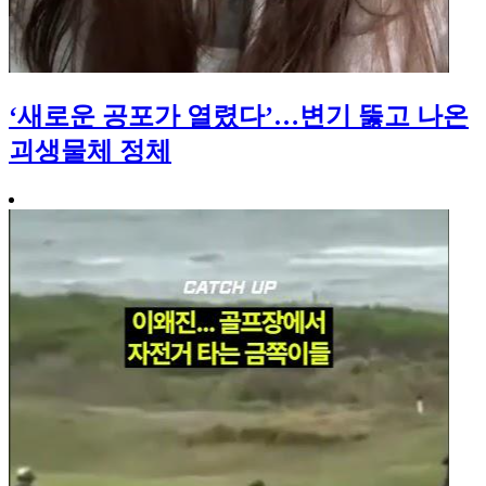
‘새로운 공포가 열렸다’…변기 뚫고 나온
괴생물체 정체