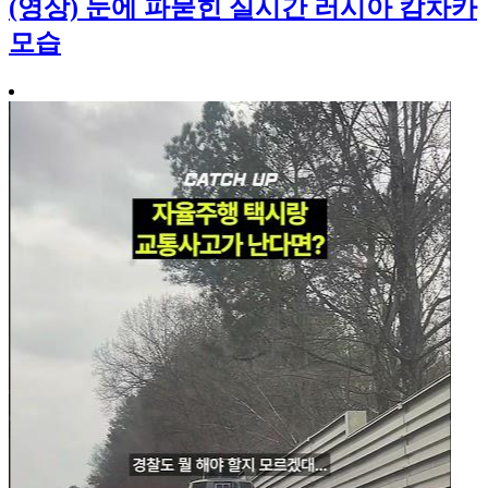
(영상) 눈에 파묻힌 실시간 러시아 캄차카
모습