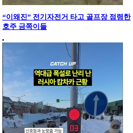
“이왜진” 전기자전거 타고 골프장 점령한
호주 금쪽이들