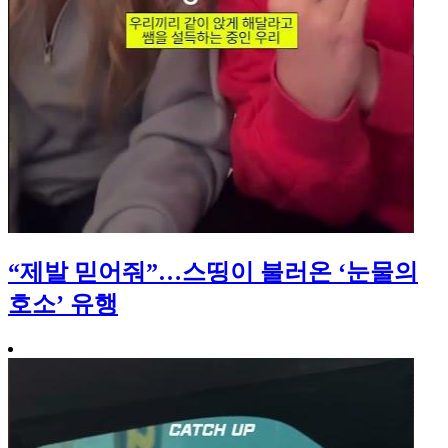
“제발 믿어줘”…스띵이 불러온 ‘눈물의
호소’ 유행