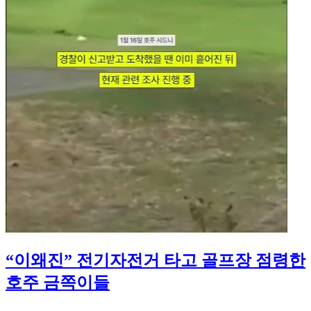
“이왜진” 전기자전거 타고 골프장 점령한
호주 금쪽이들