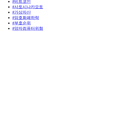
#비트코인
#사토시나카모토
#가상자산
#암호화폐하락
#부호순위
#양자컴퓨터위협