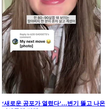
‘새로운 공포가 열렸다’…변기 뚫고 나온