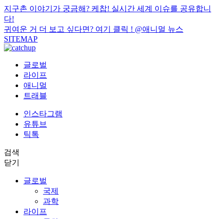
지구촌 이야기가 궁금해? 케찹! 실시간 세계 이슈를 공유합니
다!
귀여운 거 더 보고 싶다면? 여기 클릭 !
@애니멀 뉴스
SITEMAP
글로벌
라이프
애니멀
트래블
인스타그램
유튜브
틱톡
검색
닫기
글로벌
국제
과학
라이프