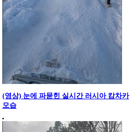
(영상) 눈에 파묻힌 실시간 러시아 캄차카
모습