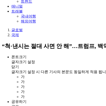
트렌드
애니멀
트래블
국내여행
해외여행
글로벌
국제
“척·낸시는 절대 사면 안 해”…트럼프, 
폰트크기
글자크기 설정
닫기
글자크기 설정 시 다른 기사의 본문도 동일하게 적용 됩니
가
가
가
가
가
공유하기