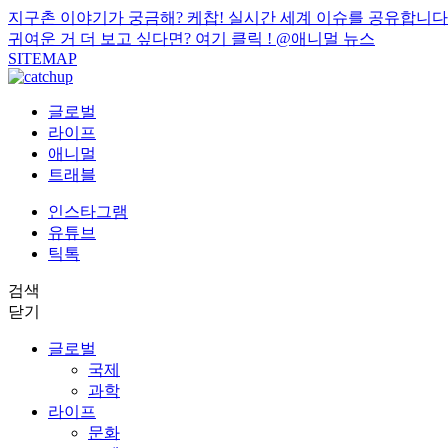
지구촌 이야기가 궁금해? 케찹! 실시간 세계 이슈를 공유합니다
귀여운 거 더 보고 싶다면? 여기 클릭 !
@애니멀 뉴스
SITEMAP
글로벌
라이프
애니멀
트래블
인스타그램
유튜브
틱톡
검색
닫기
글로벌
국제
과학
라이프
문화