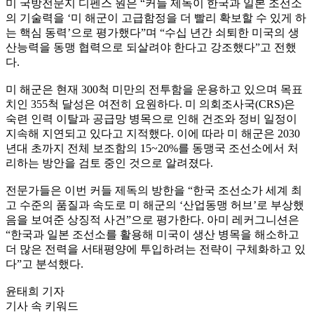
미 국방전문지 디펜스 원은 “커들 제독이 한국과 일본 조선소
의 기술력을 ‘미 해군이 고급함정을 더 빨리 확보할 수 있게 하
는 핵심 동력’으로 평가했다”며 “수십 년간 쇠퇴한 미국의 생
산능력을 동맹 협력으로 되살려야 한다고 강조했다”고 전했
다.
미 해군은 현재 300척 미만의 전투함을 운용하고 있으며 목표
치인 355척 달성은 여전히 요원하다. 미 의회조사국(CRS)은
숙련 인력 이탈과 공급망 병목으로 인해 건조와 정비 일정이
지속해 지연되고 있다고 지적했다. 이에 따라 미 해군은 2030
년대 초까지 전체 보조함의 15~20%를 동맹국 조선소에서 처
리하는 방안을 검토 중인 것으로 알려졌다.
전문가들은 이번 커들 제독의 방한을 “한국 조선소가 세계 최
고 수준의 품질과 속도로 미 해군의 ‘산업동맹 허브’로 부상했
음을 보여준 상징적 사건”으로 평가한다. 아미 레커그니션은
“한국과 일본 조선소를 활용해 미국이 생산 병목을 해소하고
더 많은 전력을 서태평양에 투입하려는 전략이 구체화하고 있
다”고 분석했다.
윤태희 기자
기사 속 키워드