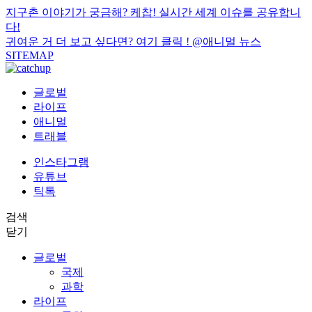
지구촌 이야기가 궁금해? 케찹! 실시간 세계 이슈를 공유합니
다!
귀여운 거 더 보고 싶다면? 여기 클릭 !
@애니멀 뉴스
SITEMAP
글로벌
라이프
애니멀
트래블
인스타그램
유튜브
틱톡
검색
닫기
글로벌
국제
과학
라이프