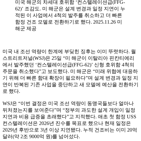
미국 해군의 차세대 호위함 ‘컨스텔레이션급(FFG-
62)’ 조감도. 미 해군은 설계 변경과 일정 지연이 누
적된 이 사업에서 4척의 발주를 취소하고 더 빠른
함정 건조 모델로 전환하기로 했다. 2025.11.26 미
해군 제공
미국 내 조선 역량이 한계에 부딪힌 징후는 이미 뚜렷하다. 월
스트리트저널(WSJ)은 25일 “미 해군이 이탈리아 핀칸티에리
에서 발주했던 ‘컨스텔레이션급(FFG-62)’ 신형 호위함 4척의
주문을 취소했다”고 보도했다. 미 해군은 “미래 위협에 대응하
기 위해 더 빠른 함대 확장이 필요하다”며 설계 변경과 일정 지
연이 반복된 기존 사업을 중단하고 새 모델에 예산을 전환하기
로 했다.
WSJ은 “이번 결정은 미국 조선 역량이 동맹국들보다 얼마나
뒤처졌는지를 보여준다”며 “정부의 과도한 설계 개입이 일정
지연과 비용 급증을 초래했다”고 지적했다. 애초 첫 함정 USS
컨스텔레이션은 2026년 진수를 목표로 했으나 현재 일정은
2029년 후반으로 3년 이상 지연됐다. 누적 건조비는 이미 20억
달러(약 2조 9000억 원)를 넘어섰다.