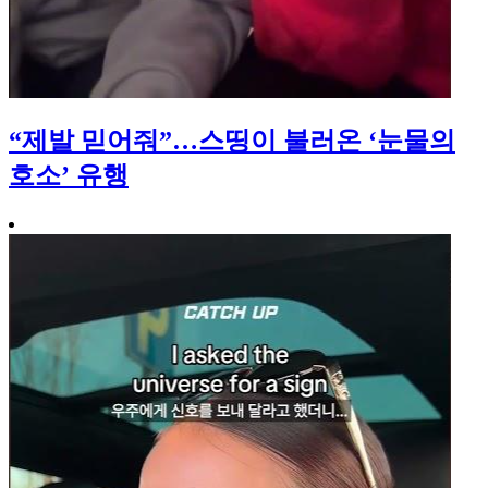
“제발 믿어줘”…스띵이 불러온 ‘눈물의
호소’ 유행