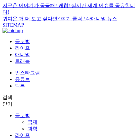
지구촌 이야기가 궁금해? 케찹! 실시간 세계 이슈를 공유합니
다!
귀여운 거 더 보고 싶다면? 여기 클릭 !
@애니멀 뉴스
SITEMAP
글로벌
라이프
애니멀
트래블
인스타그램
유튜브
틱톡
검색
닫기
글로벌
국제
과학
라이프