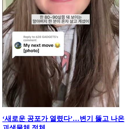
‘새로운 공포가 열렸다’…변기 뚫고 나온
괴생물체 정체