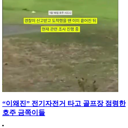
“이왜진” 전기자전거 타고 골프장 점령한
호주 금쪽이들