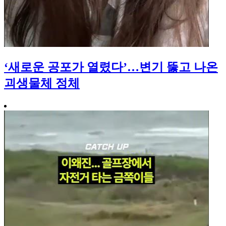
‘새로운 공포가 열렸다’…변기 뚫고 나온
괴생물체 정체