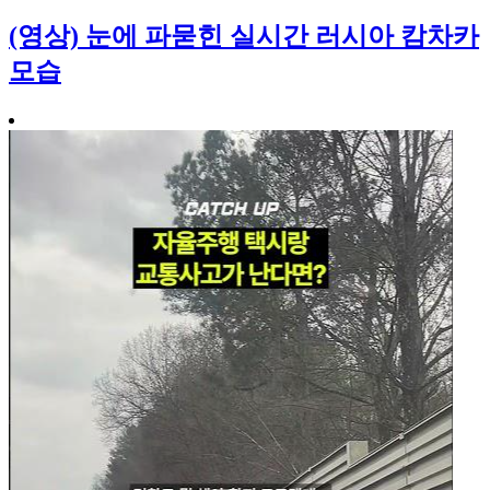
(영상) 눈에 파묻힌 실시간 러시아 캄차카
모습