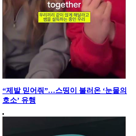
“제발 믿어줘”…스띵이 불러온 ‘눈물의
호소’ 유행