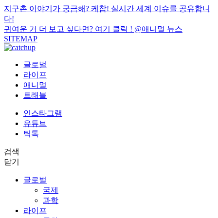
지구촌 이야기가 궁금해? 케찹! 실시간 세계 이슈를 공유합니
다!
귀여운 거 더 보고 싶다면? 여기 클릭 !
@애니멀 뉴스
SITEMAP
글로벌
라이프
애니멀
트래블
인스타그램
유튜브
틱톡
검색
닫기
글로벌
국제
과학
라이프