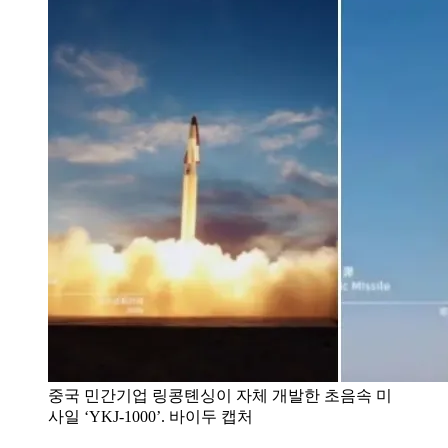
중국 민간기업 링콩톈싱이 자체 개발한 초음속 미
사일 ‘YKJ-1000’. 바이두 캡처