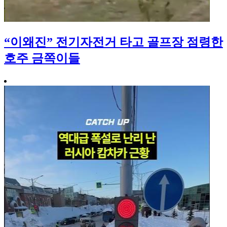
“이왜진” 전기자전거 타고 골프장 점령한
호주 금쪽이들