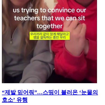
“제발 믿어줘”…스띵이 불러온 ‘눈물의
호소’ 유행