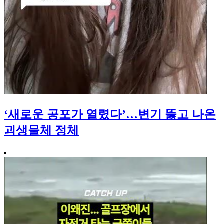
‘새로운 공포가 열렸다’…변기 뚫고 나온
괴생물체 정체