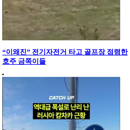
“이왜진” 전기자전거 타고 골프장 점령한
호주 금쪽이들