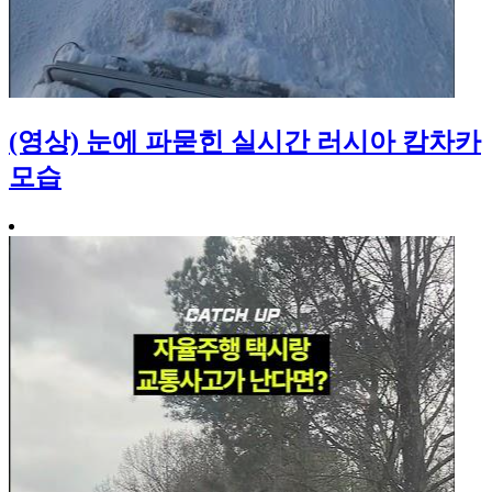
(영상) 눈에 파묻힌 실시간 러시아 캄차카
모습