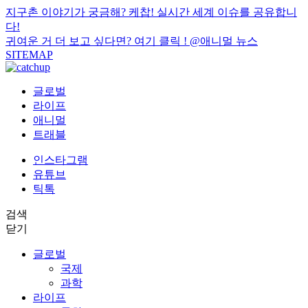
지구촌 이야기가 궁금해? 케찹! 실시간 세계 이슈를 공유합니
다!
귀여운 거 더 보고 싶다면? 여기 클릭 !
@애니멀 뉴스
SITEMAP
글로벌
라이프
애니멀
트래블
인스타그램
유튜브
틱톡
검색
닫기
글로벌
국제
과학
라이프