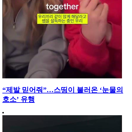
“제발 믿어줘”…스띵이 불러온 ‘눈물의
호소’ 유행