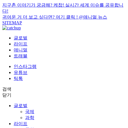
지구촌 이야기가 궁금해? 케찹! 실시간 세계 이슈를 공유합니
다!
귀여운 거 더 보고 싶다면? 여기 클릭 !
@애니멀 뉴스
SITEMAP
글로벌
라이프
애니멀
트래블
인스타그램
유튜브
틱톡
검색
닫기
글로벌
국제
과학
라이프