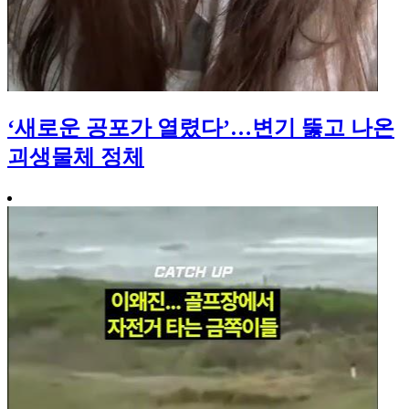
‘새로운 공포가 열렸다’…변기 뚫고 나온
괴생물체 정체