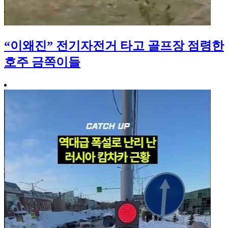
“이왜진” 전기자전거 타고 골프장 점령한
호주 금쪽이들