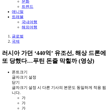
문화
트렌드
애니멀
트래블
국내여행
해외여행
글로벌
국제
러시아 가던 ‘440억’ 유조선, 해상 드론에
또 당했다…푸틴 돈줄 막힐까 (영상)
폰트크기
글자크기 설정
닫기
글자크기 설정 시 다른 기사의 본문도 동일하게 적용 됩
니다.
가
가
가