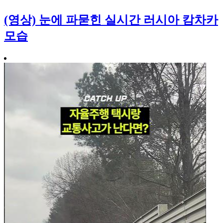
(영상) 눈에 파묻힌 실시간 러시아 캄차카
모습