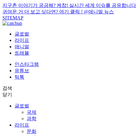
지구촌 이야기가 궁금해? 케찹! 실시간 세계 이슈를 공유합니다
귀여운 거 더 보고 싶다면? 여기 클릭 !
@애니멀 뉴스
SITEMAP
글로벌
라이프
애니멀
트래블
인스타그램
유튜브
틱톡
검색
닫기
글로벌
국제
과학
라이프
문화