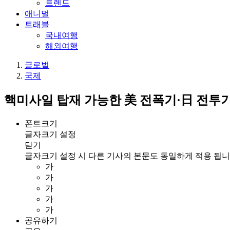
트렌드
애니멀
트래블
국내여행
해외여행
글로벌
국제
핵미사일 탑재 가능한 美 전폭기·日 전투기
폰트크기
글자크기 설정
닫기
글자크기 설정 시 다른 기사의 본문도 동일하게 적용 됩니
가
가
가
가
가
공유하기