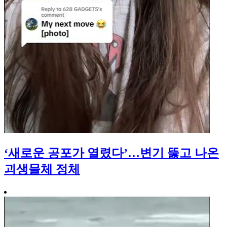
‘새로운 공포가 열렸다’…변기 뚫고 나온
괴생물체 정체