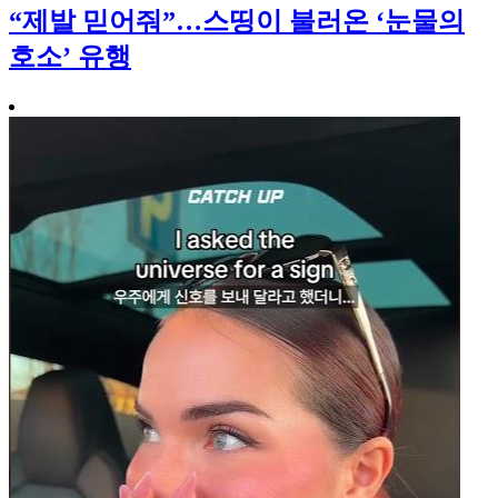
“제발 믿어줘”…스띵이 불러온 ‘눈물의
호소’ 유행