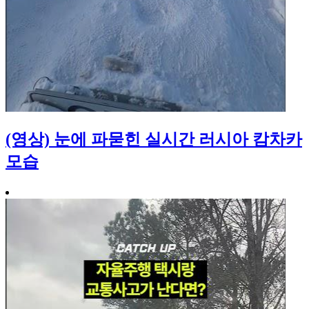
(영상) 눈에 파묻힌 실시간 러시아 캄차카
모습