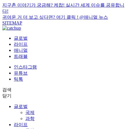
지구촌 이야기가 궁금해? 케찹! 실시간 세계 이슈를 공유합니
다!
귀여운 거 더 보고 싶다면? 여기 클릭 !
@애니멀 뉴스
SITEMAP
글로벌
라이프
애니멀
트래블
인스타그램
유튜브
틱톡
검색
닫기
글로벌
국제
과학
라이프