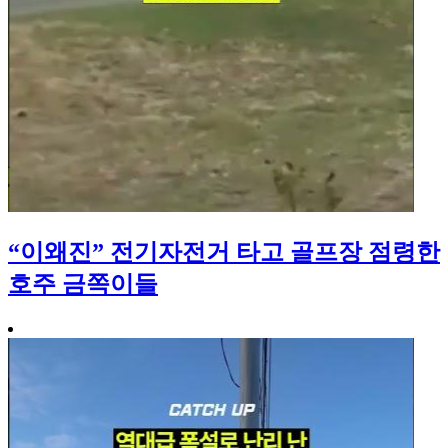
“이왜진” 전기자전거 타고 골프장 점령한
호주 금쪽이들