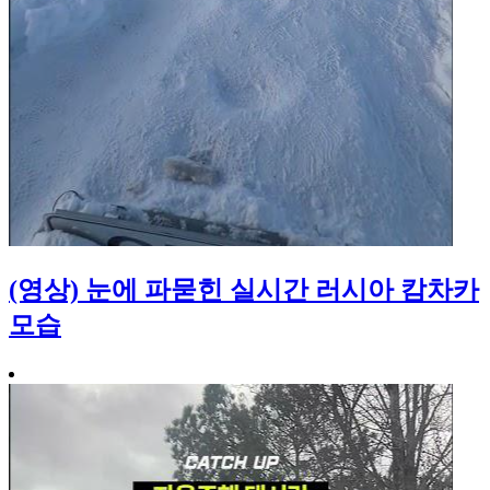
(영상) 눈에 파묻힌 실시간 러시아 캄차카
모습