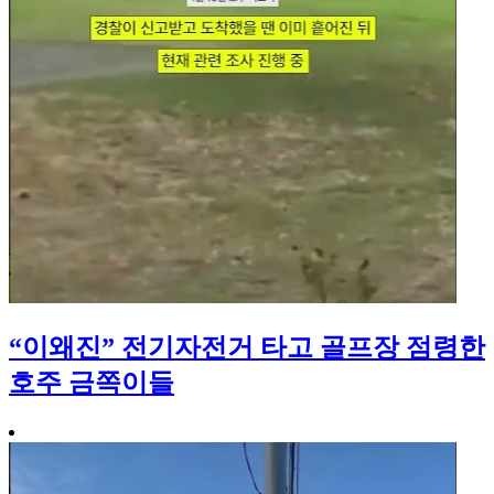
“이왜진” 전기자전거 타고 골프장 점령한
호주 금쪽이들