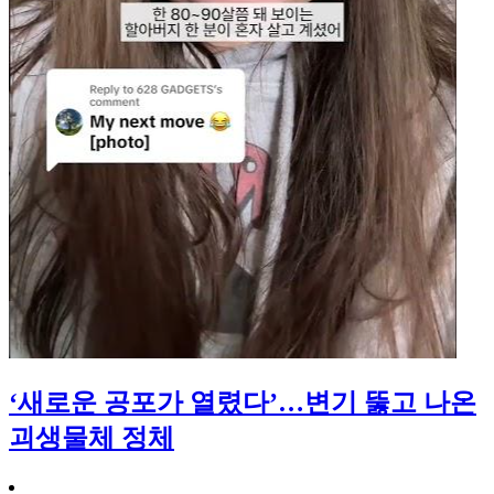
‘새로운 공포가 열렸다’…변기 뚫고 나온
괴생물체 정체