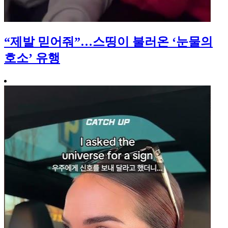
“제발 믿어줘”…스띵이 불러온 ‘눈물의
호소’ 유행