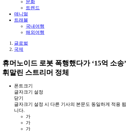
문화
트렌드
애니멀
트래블
국내여행
해외여행
글로벌
국제
휴머노이드 로봇 폭행했다가 ‘15억 소송’
휘말린 스트리머 정체
폰트크기
글자크기 설정
닫기
글자크기 설정 시 다른 기사의 본문도 동일하게 적용 됩
니다.
가
가
가