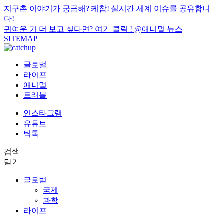
지구촌 이야기가 궁금해? 케찹! 실시간 세계 이슈를 공유합니
다!
귀여운 거 더 보고 싶다면? 여기 클릭 !
@애니멀 뉴스
SITEMAP
글로벌
라이프
애니멀
트래블
인스타그램
유튜브
틱톡
검색
닫기
글로벌
국제
과학
라이프